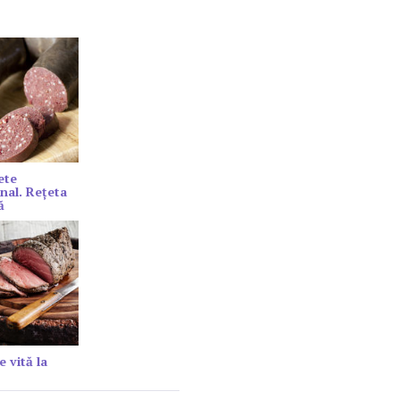
ete
onal. Rețeta
ă
e vită la