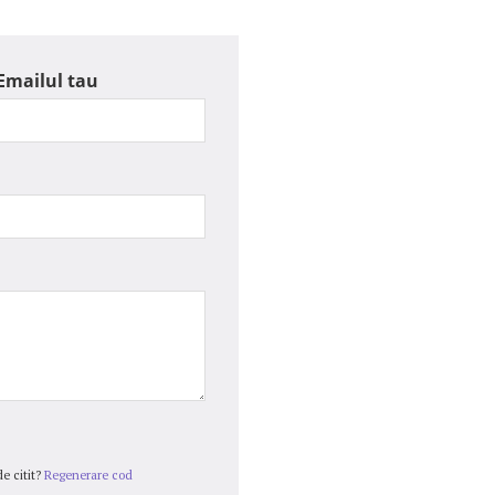
Emailul tau
e citit?
Regenerare cod