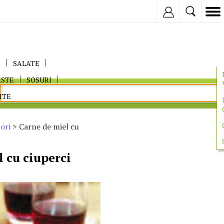
Inregistreaza
E
SALATE
ASTE
SOSURI
ITE
ori
> Carne de miel cu
 cu ciuperci