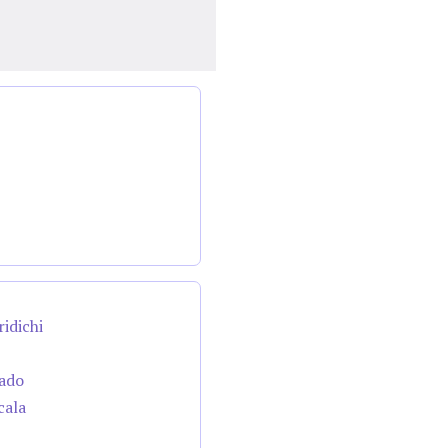
ridichi
cado
cala