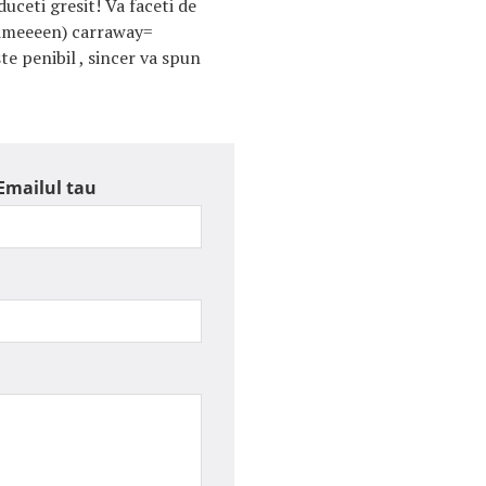
uceti gresit! Va faceti de
imeeeen) carraway=
ste penibil , sincer va spun
Emailul tau