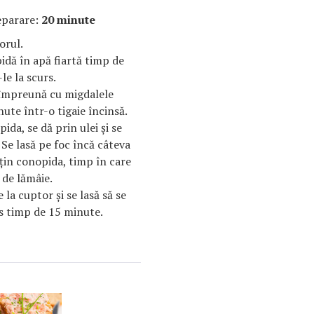
eparare:
20 minute
orul.
idă în apă fiartă timp de
le la scurs.
împreună cu migdalele
ute într-o tigaie încinsă.
ida, se dă prin ulei şi se
Se lasă pe foc încă câteva
in conopida, timp în care
 de lămâie.
 la cuptor şi se lasă să se
s timp de 15 minute.