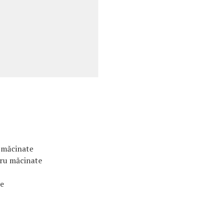
n măcinate
dru măcinate
e