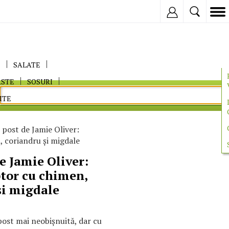
Inregistreaza
E
SALATE
ASTE
SOSURI
ITE
 post de Jamie Oliver:
 coriandru şi migdale
e Jamie Oliver:
tor cu chimen,
şi migdale
post mai neobişnuită, dar cu