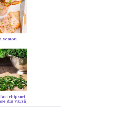
in somon
faci chipsuri
se din varză