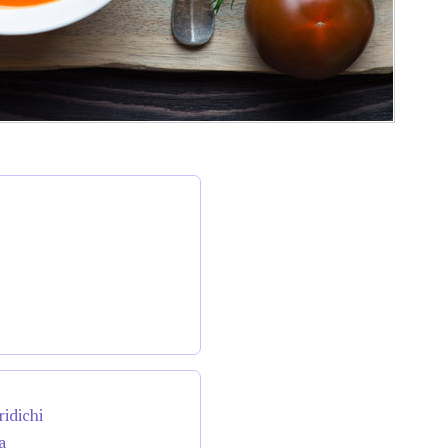
ridichi
a