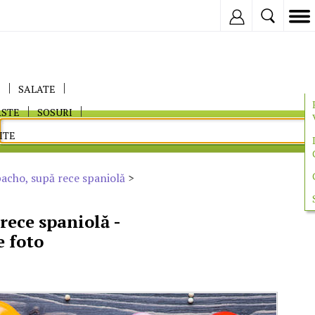
Inregistreaza
E
SALATE
ASTE
SOSURI
ITE
acho, supă rece spaniolă
>
rece spaniolă -
e foto