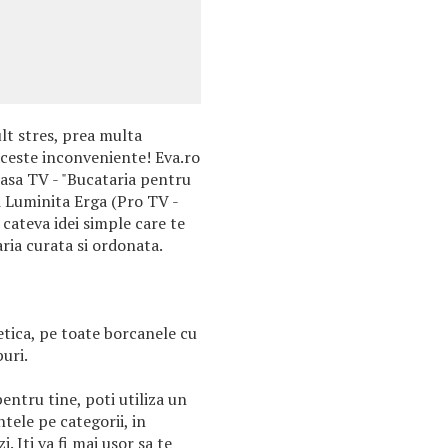
lt stres, prea multa
aceste inconveniente! Eva.ro
casa TV - "Bucataria pentru
si Luminita Erga (Pro TV -
 cateva idei simple care te
aria curata si ordonata.
etica, pe toate borcanele cu
uri.
ntru tine, poti utiliza un
tele pe categorii, in
i. Iti va fi mai usor sa te