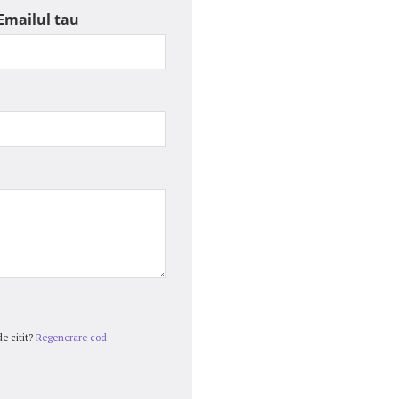
Emailul tau
e citit?
Regenerare cod