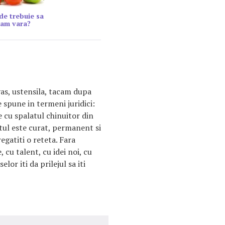
ide trebuie sa
am vara?
vas, ustensila, tacam dupa
 spune in termeni juridici:
 cu spalatul chinuitor din
tul este curat, permanent si
regatiti o reteta. Fara
 cu talent, cu idei noi, cu
lor iti da prilejul sa iti