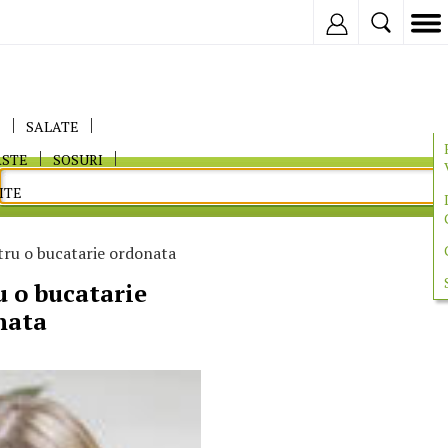
Inregistreaza
E
SALATE
ASTE
SOSURI
ITE
tru o bucatarie ordonata
u o bucatarie
nata