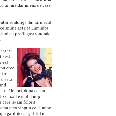
l cu un maldar imens de vase
catariei alunga din farmecul
a ce spune actrita Luminita
siuni cu profil gastronomic
:
ucatarii
te este
n ea!
 nu cred
ntru a
si asta
cand
tiata. Uneori, dupa ce am
trec foarte mult timp
 care le-am folosit.
eama mea si spun ca la mine
pa gatit decat gatitul in