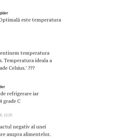
gider
 Optimală este temperatura
mentinem temperatura
us. Temperatura ideala a
ade Celsius." ???
der
e refrigerare iar
4 grade C
6, 12:25
actul negativ al unei
e asupra alimentelor.