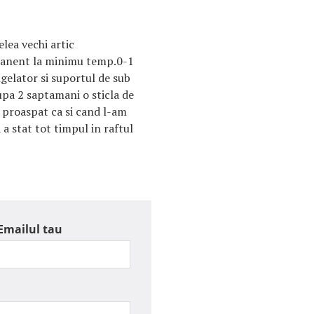
elea vechi artic
manent la minimu temp.0-1
gelator si suportul de sub
upa 2 saptamani o sticla de
t proaspat ca si cand l-am
 a stat tot timpul in raftul
Emailul tau