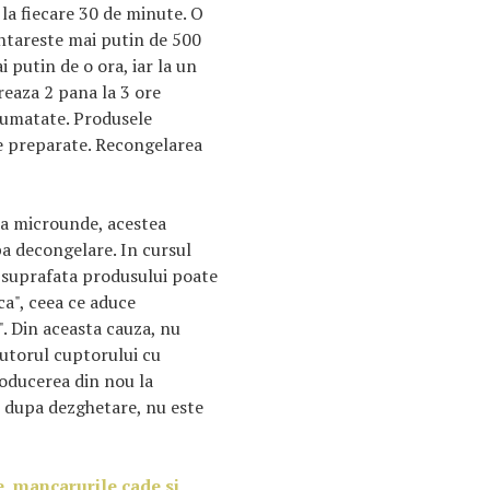
la fiecare 30 de minute. O
ntareste mai putin de 500
 putin de o ora, iar la un
eaza 2 pana la 3 ore
 jumatate. Produsele
e preparate. Recongelarea
la microunde, acestea
a decongelare. In cursul
 suprafata produsului poate
ca", ceea ce aduce
". Din aceasta cauza, nu
torul cuptorului cu
oducerea din nou la
 dupa dezghetare, nu este
e, mancarurile cade si