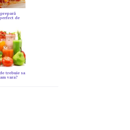
 prepară
 perfect de
ide trebuie sa
am vara?