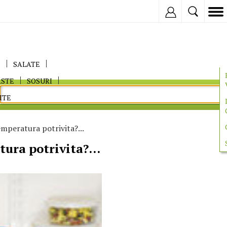
Inregistreaza
E
SALATE
ASTE
SOSURI
ITE
mperatura potrivita?...
ura potrivita?...