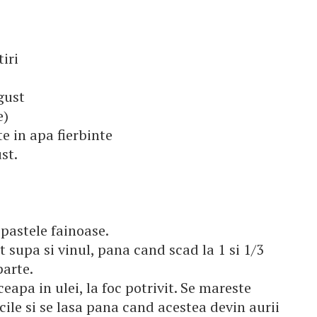
tiri
gust
e)
e in apa fierbinte
st.
 pastele fainoase.
ert supa si vinul, pana cand scad la 1 si 1/3
parte.
ceapa in ulei, la foc potrivit. Se mareste
cile si se lasa pana cand acestea devin aurii