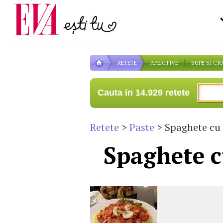
Carieră
la medic
Actualitate
RETETE
APERITIVE
SUPE SI CI
Cauta in 14.929 retete
Retete
>
Paste
> Spaghete cu c
Spaghete cu