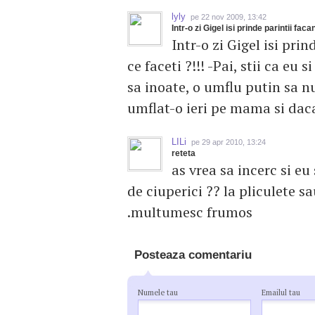
lyly
pe 22 nov 2009, 13:42
Intr-o zi Gigel isi prinde parintii faca
Intr-o zi Gigel isi pri
ce faceti ?!!! -Pai, stii ca e
sa inoate, o umflu putin sa nu 
umflat-o ieri pe mama si daca 
LILi
pe 29 apr 2010, 13:24
reteta
as vrea sa incerc si e
de ciuperici ?? la pliculete s
.multumesc frumos
Posteaza comentariu
Numele tau
Emailul tau