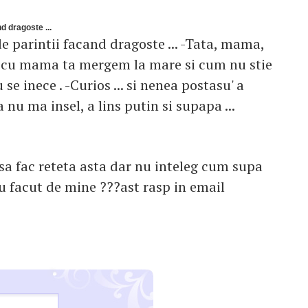
nd dragoste ...
nde parintii facand dragoste ... -Tata, mama,
u si cu mama ta mergem la mare si cum nu stie
se inece . -Curios ... si nenea postasu' a
nu ma insel, a lins putin si supapa ...
u sa fac reteta asta dar nu inteleg cum supa
au facut de mine ???ast rasp in email