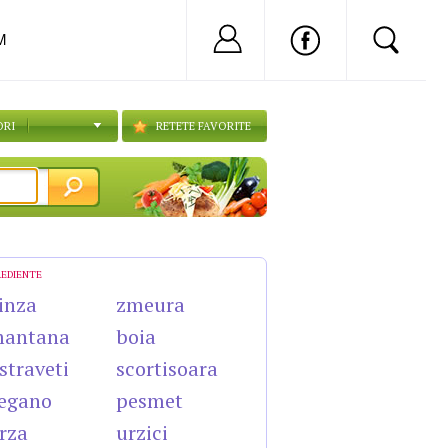
Nu ai cont?
Inregistreaza-
M
ORI
RETETE FAVORITE
REDIENTE
inza
zmeura
mantana
boia
straveti
scortisoara
egano
pesmet
rza
urzici