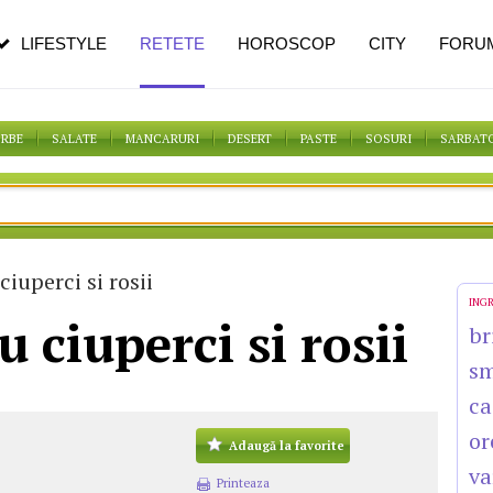
pe măsură ce înaintezi în vârstă
LIFESTYLE
RETETE
HOROSCOP
CITY
FORU
ORBE
SALATE
MANCARURI
DESERT
PASTE
SOSURI
SARBAT
iuperci si rosii
ING
 ciuperci si rosii
br
s
ca
or
Adaugă la favorite
va
Printeaza