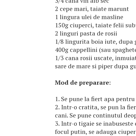
3/4 cana vin alb sec
2 cepe mari, taiate marunt
1 lingura ulei de masline
150g ciuperci, taiate felii sub
2 linguri pasta de rosii
1/8 lingurita boia iute, dupa 
400g cappellini (sau spaghet
1/3 cana rosii uscate, inmuiat
sare de mare si piper dupa gu
Mod de preparare
:
1. Se pune la fiert apa pentru
2. Intr-o cratita, se pun la fi
cani. Se pune continutul deo
3. Intr-o tigaie se inabuseste 
focul putin, se adauga ciuper