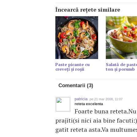
Încearcă reţete similare
Paste picante cu
Salată de past
creveți și roșii
ton și porumb
Comentarii (3)
patricia
pe 21 mar 2008, 11:07
reteta excelenta
Foarte buna reteta.Nu 
prajiti(si nici aia bine facu
gatit reteta asta.Va multumesc