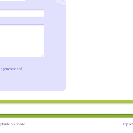
Regenerare cod
epturile rezervate
Top re