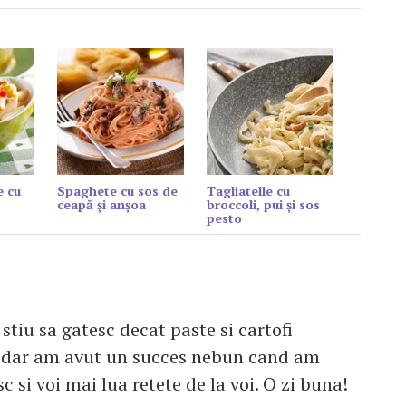
e cu
Spaghete cu sos de
Tagliatelle cu
ceapă şi anşoa
broccoli, pui și sos
pesto
stiu sa gatesc decat paste si cartofi
ti:)dar am avut un succes nebun cand am
 si voi mai lua retete de la voi. O zi buna!