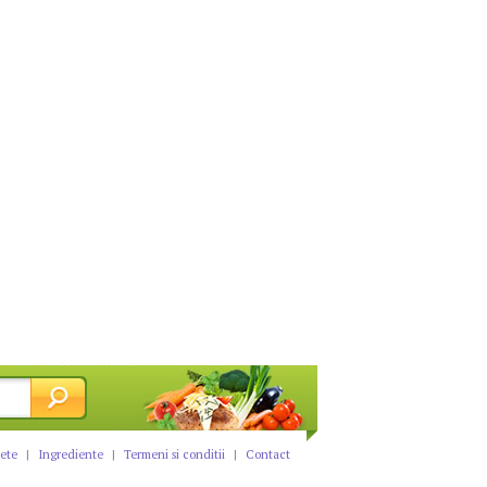
tete
|
Ingrediente
|
Termeni si conditii
|
Contact