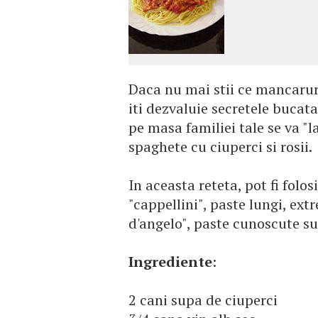
Daca nu mai stii ce mancaruri
iti dezvaluie secretele bucatar
pe masa familiei tale se va "l
spaghete cu ciuperci si rosii.
In aceasta reteta, pot fi folo
"cappellini", paste lungi, ext
d'angelo", paste cunoscute su
Ingrediente
:
2 cani supa de ciuperci