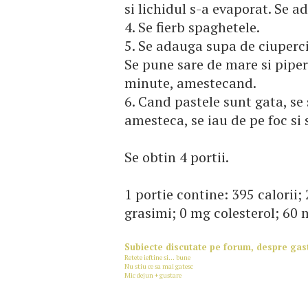
si lichidul s-a evaporat. Se a
4. Se fierb spaghetele.
5. Se adauga supa de ciuperci, 
Se pune sare de mare si piper
minute, amestecand.
6. Cand pastele sunt gata, se 
amesteca, se iau de pe foc si 
Se obtin 4 portii.
1 portie contine: 395 calorii;
grasimi; 0 mg colesterol; 60 
Subiecte discutate pe forum, despre ga
Retete ieftine si... bune
Nu stiu ce sa mai gatesc
Mic dejun + gustare