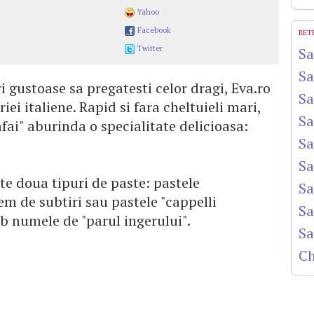
Yahoo
Facebook
RET
Twitter
Sa
Sa
 gustoase sa pregatesti celor dragi, Eva.ro
Sa
iei italiene. Rapid si fara cheltuieli mari,
Sa
afai" aburinda o specialitate delicioasa:
Sa
Sa
site doua tipuri de paste: pastele
Sa
rem de subtiri sau pastele "cappelli
Sa
b numele de "parul ingerului".
Sa
Ch