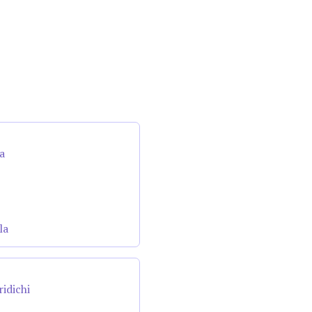
a
la
ridichi