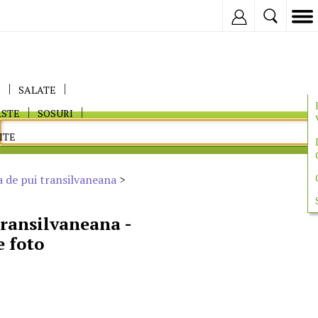
Inregistreaza
E
SALATE
ASTE
SOSURI
ITE
 de pui transilvaneana
>
transilvaneana -
e foto