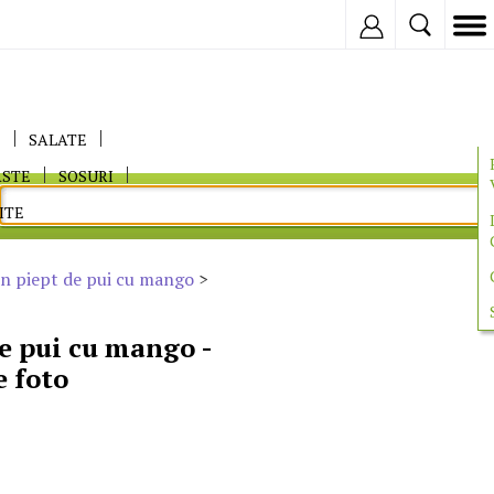
Inregistreaza
E
SALATE
ASTE
SOSURI
ITE
in piept de pui cu mango
>
de pui cu mango -
e foto