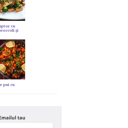
cuptor cu
roccoli și
e pui cu
Emailul tau