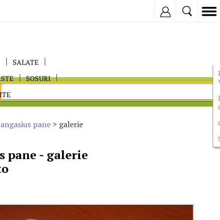
Inregistreaza
E
SALATE
ASTE
SOSURI
ITE
pangasius pane
> galerie
s pane - galerie
to