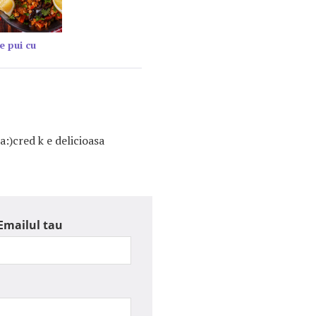
e pui cu
ta:)cred k e delicioasa
Emailul tau