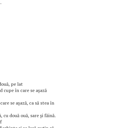
.
 două, pe lat
d cupe în care se aşază
care se aşază, ca să stea în
 cu două ouă, sare şi făină.
f