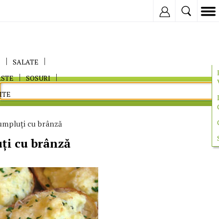
Inregistreaza
E
SALATE
ASTE
SOSURI
ITE
umpluţi cu brânză
ţi cu brânză