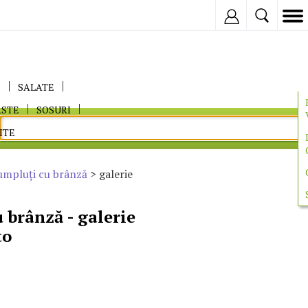
Inregistreaza
E
SALATE
ASTE
SOSURI
ITE
umpluţi cu brânză
> galerie
 brânză - galerie
to