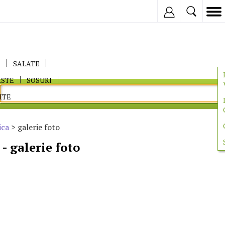
Inregistreaza
E
SALATE
ASTE
SOSURI
ITE
ica
> galerie foto
 - galerie foto