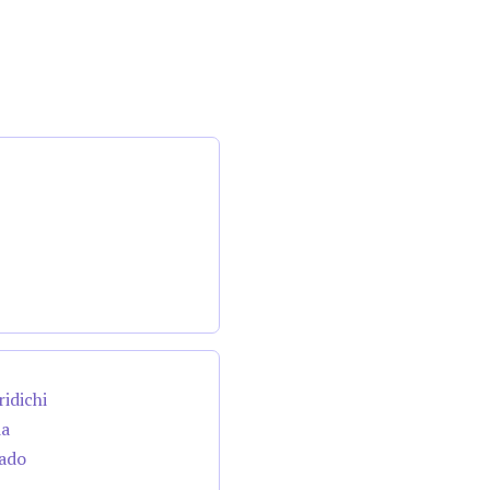
ridichi
da
cado