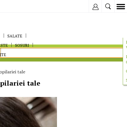
Inregistreaza
E
SALATE
ASTE
SOSURI
ITE
opilariei tale
pilariei tale