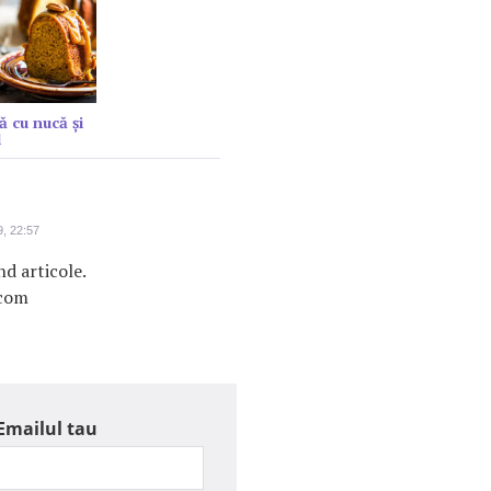
ă cu nucă și
l
, 22:57
nd articole.
.com
Emailul tau