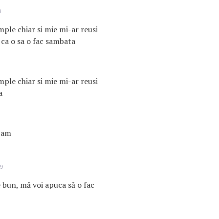
3
mple chiar si mie mi-ar reusi
ca o sa o fac sambata
mple chiar si mie mi-ar reusi
a
 am
49
e bun, mă voi apuca să o fac