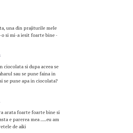
ta, una din prajiturile mele
 si mi-a iesit foarte bine -
1
in ciocolata si dupa aceea se
harul sau se pune faina in
i se pune apa in ciocolata?
1
a arata foarte foarte bine si
asta e parerea mea .....eu am
etele de aiki