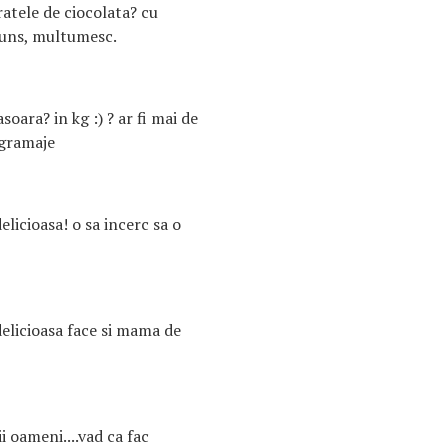
atele de ciocolata? cu
puns, multumesc.
soara? in kg :) ? ar fi mai de
 gramaje
licioasa! o sa incerc sa o
elicioasa face si mama de
i oameni....vad ca fac