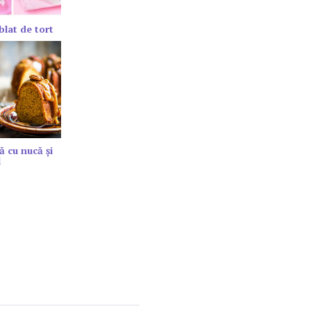
blat de tort
ă cu nucă și
l