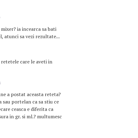
9
 mixer? ia incearca sa bati
, atunci sa vezi rezultate...
retetele care le aveti in
1
ne a postat aceasta reteta?
a sau portelan ca sa stiu ce
ecare ceasca e diferita ca
ra in gr. si ml.? multumesc