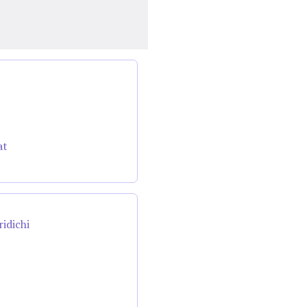
at
ridichi