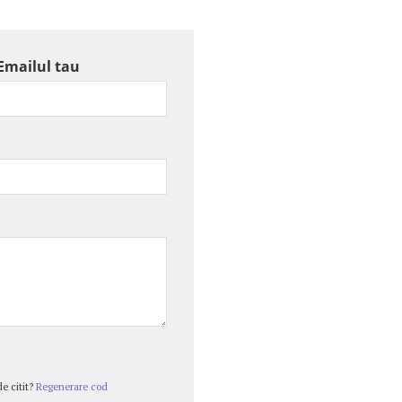
Emailul tau
e citit?
Regenerare cod