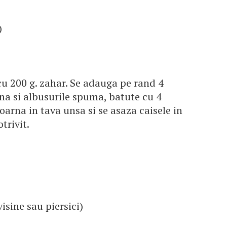
)
cu 200 g. zahar. Se adauga pe rand 4
ina si albusurile spuma, batute cu 4
oarna in tava unsa si se asaza caisele in
trivit.
 visine sau piersici)