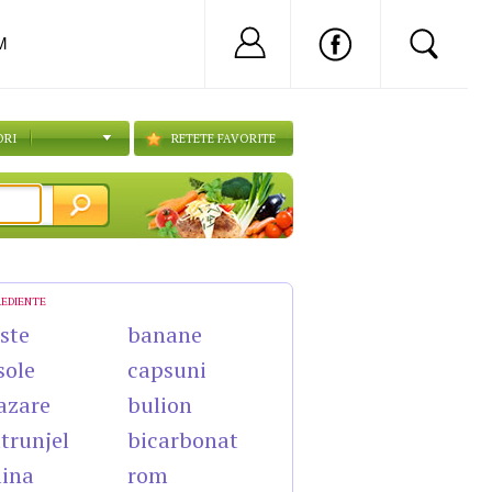
Nu ai cont?
Inregistreaza-
M
ORI
RETETE FAVORITE
REDIENTE
ste
banane
sole
capsuni
azare
bulion
trunjel
bicarbonat
lina
rom