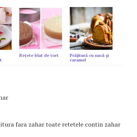
Reţete blat de tort
Prăjitură cu nucă și
t
caramel
ahar
jitura fara zahar toate retetele contin zahar