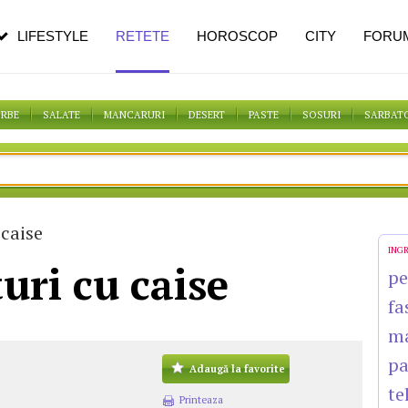
n vârstă
de dureroasă este investigația
LIFESTYLE
RETETE
HOROSCOP
CITY
FORU
ORBE
SALATE
MANCARURI
DESERT
PASTE
SOSURI
SARBAT
 caise
ING
turi cu caise
pe
fa
m
pa
Adaugă la favorite
te
Printeaza