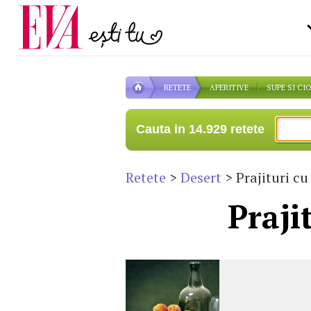
Carieră
pe măsură ce înaintezi î
Actualitate
RETETE
APERITIVE
SUPE SI CI
Cauta in 14.929 retete
Retete
>
Desert
> Prajituri cu
Praji