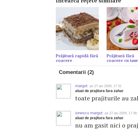
Încearcă reţete similare
Prăjitură rapidă fără
Prăjitură fără
coacere
coacere cu iaur
Comentarii (2)
margot
pe 27 ian 2009, 17:31
aluat de prajitura fara zahar
toate prajiturile au z
ionescu margot
pe 27 ian 2009, 17:38
aluat de prajitura fara zahar
nu am gasit nici o pra