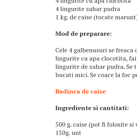
4 lingurite cu apa clocotita
4 lingurite zahar pudra
1 kg. de caise (tocate marunt
Mod de preparare:
Cele 4 galbenusuri se freaca 
lingurite cu apa clocotita, fa
lingurite de zahar pudra. Se t
bucati mici. Se coace la foc po
Budinca de caise
Ingrediente si cantitati:
500 g. caise (pot fi folosite si
150g. unt