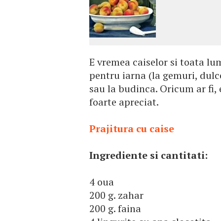
E vremea caiselor si toata lum
pentru iarna (la gemuri, dulce
sau la budinca. Oricum ar fi, 
foarte apreciat.
Prajitura cu caise
Ingrediente si cantitati:
4 oua
200 g. zahar
200 g. faina