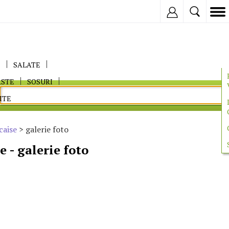
Inregistreaza
E
SALATE
ASTE
SOSURI
ITE
caise
> galerie foto
e - galerie foto