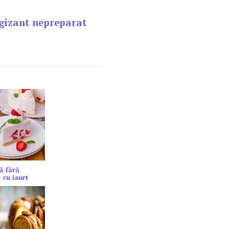
gizant nepreparat
ă fără
 cu iaurt