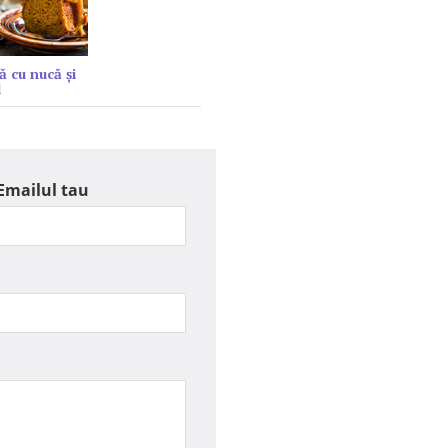
ă cu nucă și
l
Emailul tau