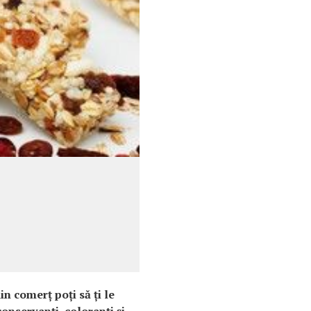
in comerţ poţi să ţi le