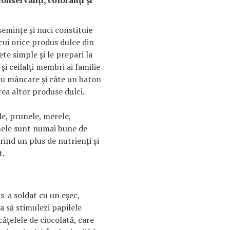
conservanţi, coloranţi şi
seminţe şi nuci constituie
cui orice produs dulce din
te simple şi le prepari la
şi ceilalţi membri ai familie
 cu mâncare şi câte un baton
ea altor produse dulci.
le, prunele, merele,
nele sunt numai bune de
ind un plus de nutrienţi şi
t.
 s-a soldat cu un eşec,
a să stimulezi papilele
căţelele de ciocolată, care