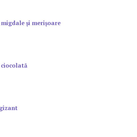
 migdale şi merişoare
 ciocolată
gizant