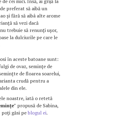
de cei mici. Însă, ai grijă la
 de preferat să aibă un
ao şi fără să aibâ alte arome
ianţă să vezi dacă
nu trebuie să renunţi uşor,
oase la dulciurile pe care le
.
losi în aceste batoane sunt:
fulgi de ovaz, seminţe de
seminţte de floarea soarelui,
varianta crudă pentru a
lele din ele.
le noastre, iată o retetă
eminţe"
propusă de Sabina,
 poţi găsi pe
blogul ei
.