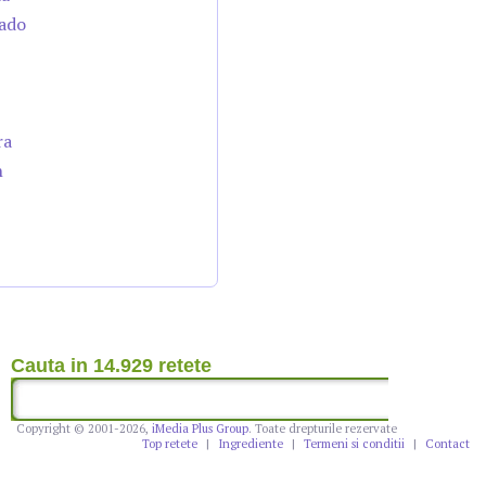
cado
ra
n
Cauta in 14.929 retete
Copyright © 2001-2026,
iMedia Plus Group
. Toate drepturile rezervate
Top retete
|
Ingrediente
|
Termeni si conditii
|
Contact