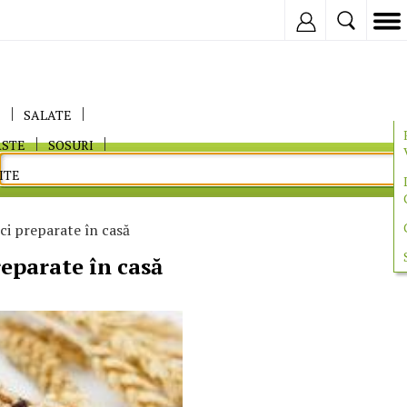
Inregistreaza
E
SALATE
ASTE
SOSURI
ITE
ci preparate în casă
eparate în casă