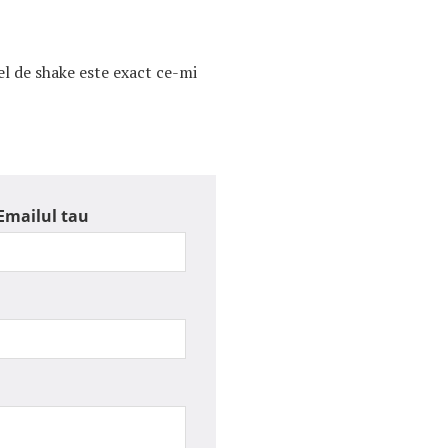
fel de shake este exact ce-mi
Emailul tau