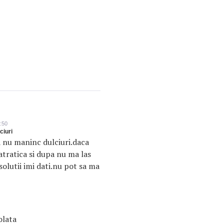
:50
ciuri
a nu maninc dulciuri.daca
atratica si dupa nu ma las
olutii imi dati.nu pot sa ma
olata