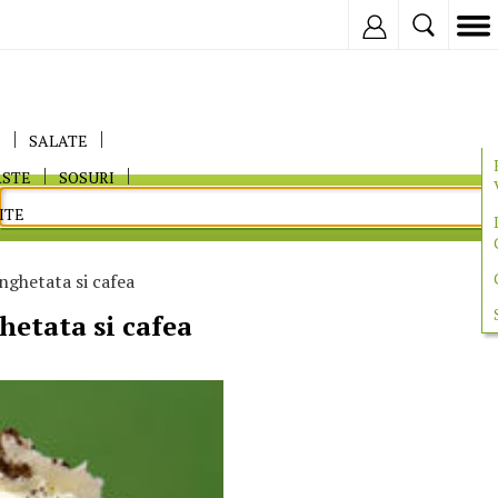
Inregistreaza
E
SALATE
ASTE
SOSURI
ITE
nghetata si cafea
hetata si cafea