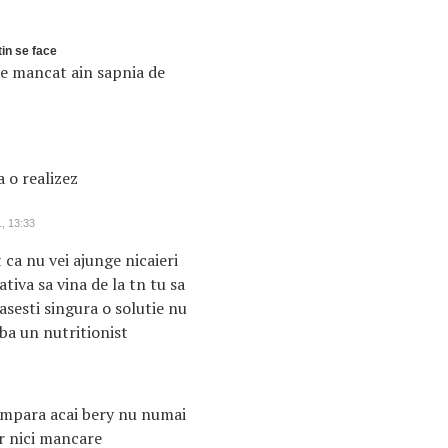
tin se face
ce mancat ain sapnia de
a o realizez
, 13:33
t ca nu vei ajunge nicaieri
tiva sa vina de la tn tu sa
gasesti singura o solutie nu
ba un nutritionist
cumpara acai bery nu numai
r nici mancare