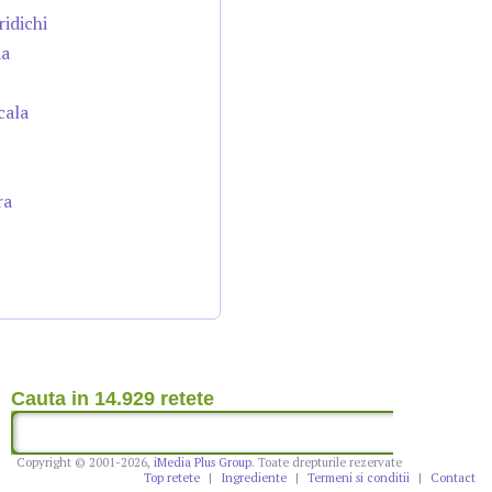
ridichi
da
cala
ra
Cauta in 14.929 retete
Copyright © 2001-2026,
iMedia Plus Group
. Toate drepturile rezervate
Top retete
|
Ingrediente
|
Termeni si conditii
|
Contact