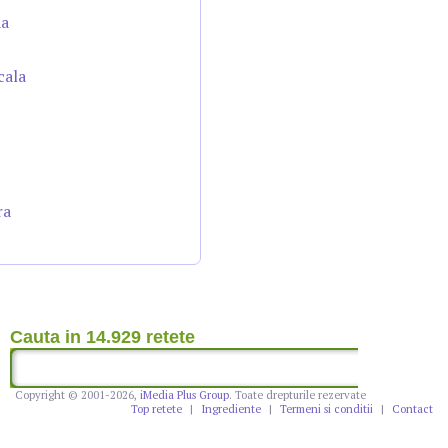
da
cala
ra
Cauta in 14.929 retete
Copyright © 2001-2026,
iMedia Plus Group
. Toate drepturile rezervate
Top retete
|
Ingrediente
|
Termeni si conditii
|
Contact