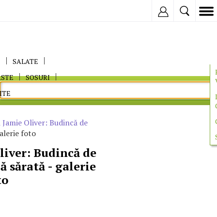
Inregistreaza
E
SALATE
ASTE
SOSURI
ITE
i Jamie Oliver: Budincă de
alerie foto
liver: Budincă de
 sărată - galerie
to