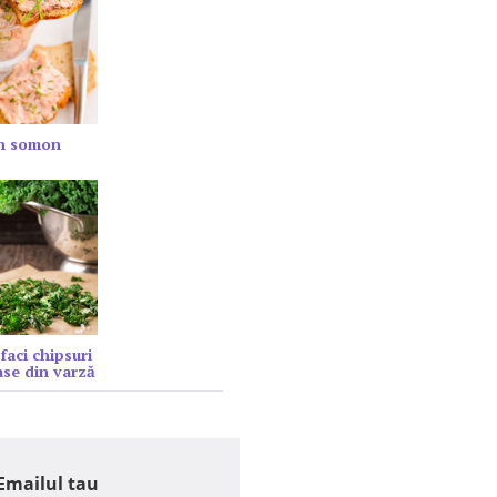
in somon
faci chipsuri
se din varză
Emailul tau