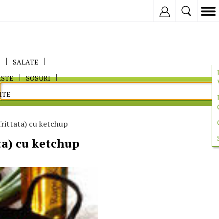
Inregistreaza
E
SALATE
ASTE
SOSURI
ITE
rittata) cu ketchup
ta) cu ketchup