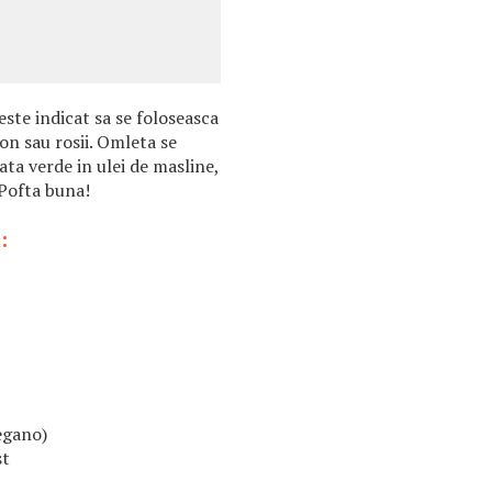
ste indicat sa se foloseasca
on sau rosii. Omleta se
lata verde in ulei de masline,
 Pofta buna!
:
egano)
st