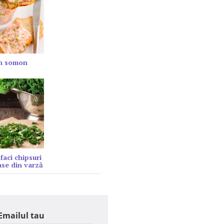
in somon
faci chipsuri
se din varză
Emailul tau