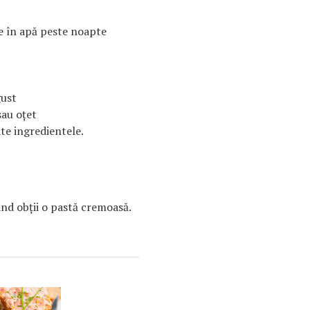
e în apă peste noapte
gust
sau oţet
te ingredientele.
nd obţii o pastă cremoasă.