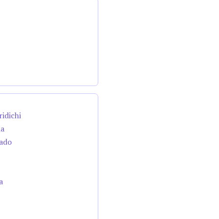
ridichi
da
cado
a