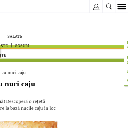
Inregistreaza
E
SALATE
ASTE
SOSURI
ITE
cu nuci caju
 nuci caju
ouă! Descoperă o reţetă
re la bază nucile caju în loc