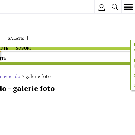
Inregistreaza
E
SALATE
ASTE
SOSURI
ITE
 avocado
> galerie foto
 - galerie foto