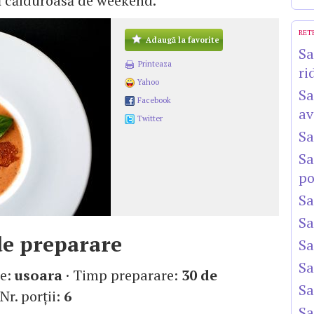
ă călduroasă de weekend.
RET
Adaugă la favorite
Sa
Printeaza
ri
Yahoo
Sa
Facebook
av
Twitter
Sa
Sa
po
Sa
Sa
e preparare
Sa
Sa
te:
usoara
· Timp preparare:
30 de
Sa
 Nr. porţii:
6
Sa