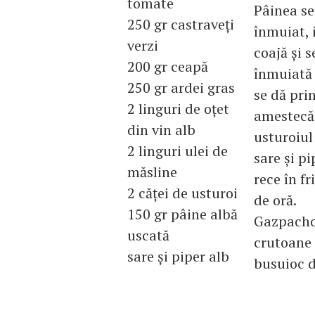
tomate
Pâinea se 
250 gr castraveţi
înmuiat, 
verzi
coajă şi s
200 gr ceapă
înmuiată 
250 gr ardei gras
se dă pri
2 linguri de oţet
amestecă 
din vin alb
usturoiul 
2 linguri ulei de
sare şi p
măsline
rece în f
2 căţei de usturoi
de oră.
150 gr pâine albă
Gazpacho 
uscată
crutoane 
sare şi piper alb
busuioc 