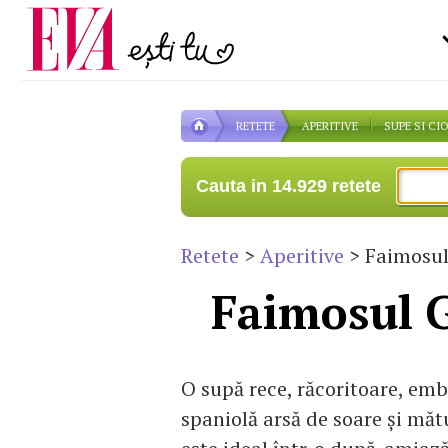
Carieră
la medic
Actualitate
RETETE
APERITIVE
SUPE SI CI
Cauta in 14.929 retete
Retete
>
Aperitive
> Faimosul
Faimosul 
O supă rece, răcoritoare, em
spaniolă arsă de soare şi mă