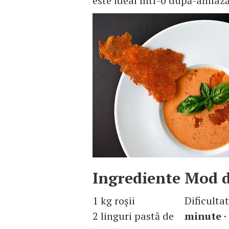
este ideal într-o după-amiaz
Ingrediente
Mod d
1 kg roşii
Dificulta
2 linguri pastă de
minute
·