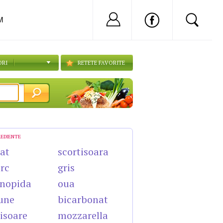
Nu ai cont?
Inregistreaza-
M
ORI
RETETE FAVORITE
REDIENTE
cat
scortisoara
rc
gris
nopida
oua
une
bicarbonat
isoare
mozzarella