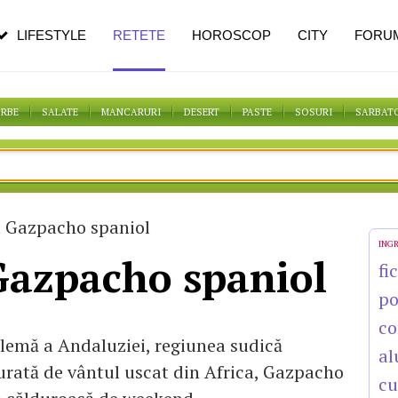
pe măsură ce înaintezi în vârstă
LIFESTYLE
RETETE
HOROSCOP
CITY
FORU
ORBE
SALATE
MANCARURI
DESERT
PASTE
SOSURI
SARBAT
 Gazpacho spaniol
ING
Gazpacho spaniol
fi
po
co
blemă a Andaluziei, regiunea sudică
al
turată de vântul uscat din Africa, Gazpacho
cu