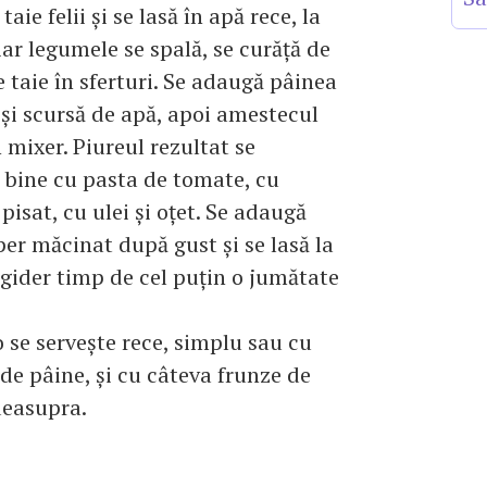
taie felii şi se lasă în apă rece, la
iar legumele se spală, se curăţă de
e taie în sferturi. Se adaugă pâinea
şi scursă de apă, apoi amestecul
n mixer. Piureul rezultat se
bine cu pasta de tomate, cu
pisat, cu ulei şi oţet. Se adaugă
iper măcinat după gust şi se lasă la
rigider timp de cel puţin o jumătate
se serveşte rece, simplu sau cu
de pâine, şi cu câteva frunze de
deasupra.