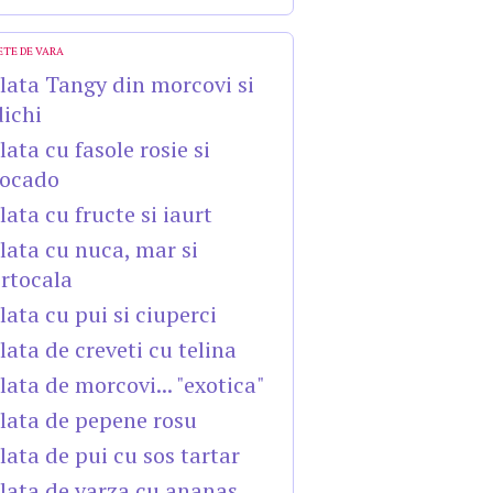
ETE DE VARA
lata Tangy din morcovi si
dichi
lata cu fasole rosie si
ocado
lata cu fructe si iaurt
lata cu nuca, mar si
rtocala
lata cu pui si ciuperci
lata de creveti cu telina
lata de morcovi... "exotica"
lata de pepene rosu
lata de pui cu sos tartar
lata de varza cu ananas