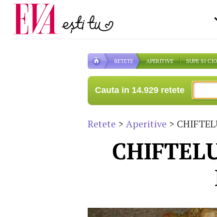
Carieră
la medic
Actualitate
RETETE
APERITIVE
SUPE SI CI
Cauta in 14.929 retete
Retete
>
Aperitive
> CHIFTEL
CHIFTELU