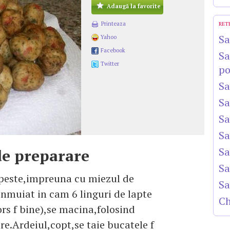
Adaugă la favorite
Printeaza
RET
Sa
Yahoo
Facebook
Sa
Twitter
po
Sa
Sa
Sa
Sa
Sa
e preparare
Sa
 peste,impreuna cu miezul de
Sa
inmuiat in cam 6 linguri de lapte
Ch
tors f bine),se macina,folosind
re.Ardeiul,copt,se taie bucatele f