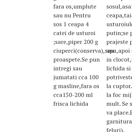
fara os,umplute
sosul,asa
sau nu Pentru
ceapa,tai
sos 1 ceapa 4
usturoiul
catei de usturoi
putin;se 
;sare,piper 200 g
prajeste 
ciuperci(conserva),sau
apa,apoi 
proaspete.Se pun
in clocot,
intregi sau
lichida s
jumatati cca 100
potrivest
g masline,fara os
la cuptor
cca150-200 ml
la foc mi
frisca lichida
mult. Se 
va place.
garnitura 
feluri).