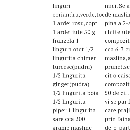
linguri
mici. Se 
coriandru,verde,tocat
de maslin
1 ardei rosu,copt
pina a 2-a
1 ardei iute 50 g
chiftelut
franzela 1
compoziti
lingura otet 1/2
cca 6-7 c
lingurita chimen
maslina,a
turcesc(pudra)
prune),se
1/2 lingurita
cit o cais
ginger(pudra)
compoziti
1/2 lingurita boia
50 de cift
1/2 lingurita
vi se par 
piper 1 lingurita
care praji
sare cca 200
prin fain
grame masline
de-o-part