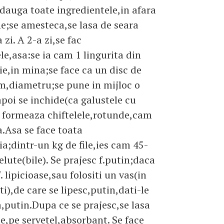
adauga toate ingredientele,in afara
e;se amesteca,se lasa de seara
 zi. A 2-a zi,se fac
ele,asa:se ia cam 1 lingurita din
e,in mina;se face ca un disc de
m,diametru;se pune in mijloc o
poi se inchide(ca galustele cu
 formeaza chiftelele,rotunde,cam
a.Asa se face toata
a;dintr-un kg de file,ies cam 45-
elute(bile). Se prajesc f.putin;daca
f. lipicioase,sau folositi un vas(in
ti),de care se lipesc,putin,dati-le
a,putin.Dupa ce se prajesc,se lasa
e,pe servetel,absorbant. Se face