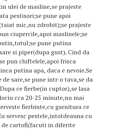
:in ulei de masline,se prajeste
ata pestisori;se pune apoi
(taiat mic,nu zdrobit);se prajeste
pun ciupercile,apoi maslinele;se
putin,totul;se pune putina
sare si piper(dupa gust). Cind da
se pun chiftelele,apoi frisca
i inca putina apa, daca e nevoie.Se
e de sare,se pune intr-o tava,se da
.Dupa ce fierbe(in cuptor),se lasa
jlociu cca 20-25 minute,nu mai
serveste fierbinte,cu garnitura ce
Eu servesc pestele,intotdeauna cu
de cartofi(facuti in diferite