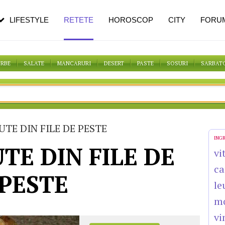
pe măsură ce înaintezi în vârstă
LIFESTYLE
RETETE
HOROSCOP
CITY
FORU
ORBE
SALATE
MANCARURI
DESERT
PASTE
SOSURI
SARBAT
UTE DIN FILE DE PESTE
ING
TE DIN FILE DE
vi
ca
PESTE
le
m
vi