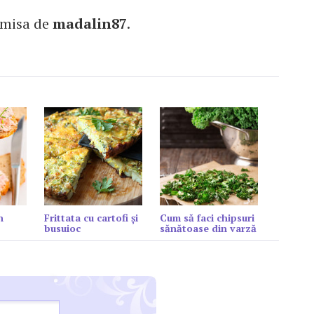
imisa de
madalin87
.
n
Frittata cu cartofi și
Cum să faci chipsuri
busuioc
sănătoase din varză