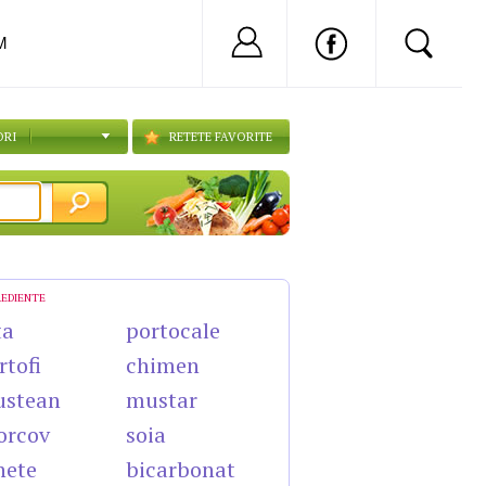
Nu ai cont?
Inregistreaza-
M
ORI
RETETE FAVORITE
REDIENTE
ta
portocale
rtofi
chimen
ustean
mustar
orcov
soia
nete
bicarbonat