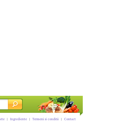
tete
|
Ingrediente
|
Termeni si conditii
|
Contact