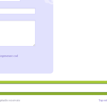
Regenerare cod
epturile rezervate
Top re