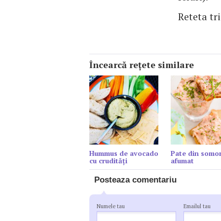
Reteta tr
Încearcă reţete similare
Hummus de avocado
Pate din somo
cu crudități
afumat
Posteaza comentariu
Numele tau
Emailul tau