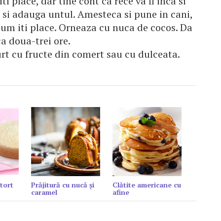
ti place, dar tine cont ca rece va fi inca si
 si adauga untul. Amesteca si pune in cani,
um iti place. Orneaza cu nuca de cocos. Da
ca doua-trei ore.
aurt cu fructe din comert sau cu dulceata.
tort
Prăjitură cu nucă și
Clătite americane cu
caramel
afine