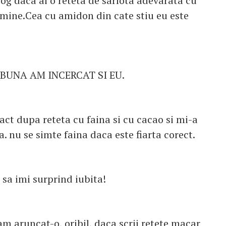
 rog daca ai o reteta de sarlota adevarata cu
 mine.Cea cu amidon din cate stiu eu este
 BUNA AM INCERCAT SI EU.
act dupa reteta cu faina si cu cacao si mi-a
a. nu se simte faina daca este fiarta corect.
 sa imi surprind iubita!
 am aruncat-o, oribil, daca scrii retete macar