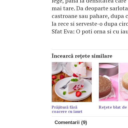
lege, pana la densitatea care i
mai tare. Da deoparte sarlota
castroane sau pahare, dupa c
la rece si serveste-o dupa cir
Sfat Eva: O poti orna si cu i
Încearcă reţete similare
Prăjitură fără
Reţete blat de 
coacere cu iaurt
Comentarii (9)