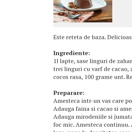
Este reteta de baza. Delicioas
Ingrediente:
1l lapte, sase linguri de zaha
trei linguri cu varf de cacao,
cocos rasa, 100 grame unt. Re
Preparare:
Amesteca intr-un vas care poa
Adauga faina si cacao si ames
Adauga mirodeniile si jumata
foc mic. Amesteca continuu. A