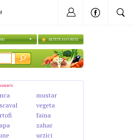
Nu ai cont?
Inregistreaza-
M
ORI
RETETE FAVORITE
REDIENTE
nca
mustar
scaval
vegeta
rtofi
faina
apa
zahar
une
urzici