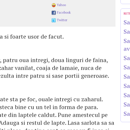
Yahoo
Facebook
RET
Twitter
Sa
Sa
a si foarte usor de facut.
Sa
av
Sa
r, patru oua intregi, doua linguri de faina,
Sa
 zahar vanilat, coaja de lamaie, nuca de
zulta intre patru si sase portii generoase.
Sa
Sa
Sa
te sta pe foc, ouale intregi cu zaharul.
Sa
teca bine cu un tel in forma de para.
Sa
te din laptele caldut. Pune amestecul pe
dauga si restul de lapte. Lasa sarlota sa sa