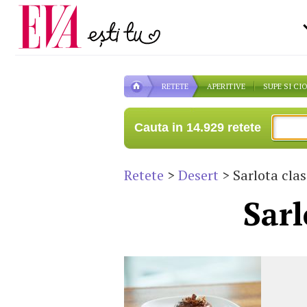
Carieră
la medic
Actualitate
RETETE
APERITIVE
SUPE SI CI
Cauta in 14.929 retete
Retete
>
Desert
> Sarlota clas
Sarl