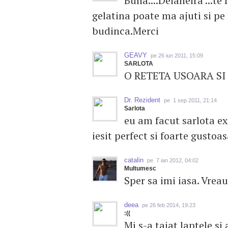
Buna....Deianeira ...te
gelatina poate ma ajuti si pe
budinca.Merci
GEAVY
pe 26 iun 2011, 15:09
SARLOTA
O RETETA USOARA SI
Dr. Rezident
pe 1 sep 2011, 21:14
Sarlota
eu am facut sarlota ex
iesit perfect si foarte gustoas
catalin
pe 7 ian 2012, 04:02
Multumesc
Sper sa imi iasa. Vreau
deea
pe 26 feb 2014, 19:23
:((
Mi s-a taiat laptele si