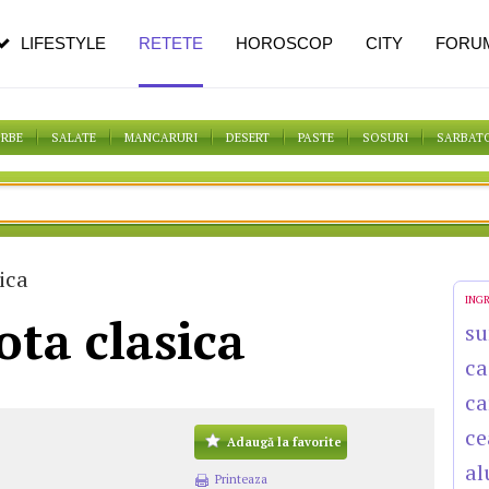
pe măsură ce înaintezi în vârstă
LIFESTYLE
RETETE
HOROSCOP
CITY
FORU
ORBE
SALATE
MANCARURI
DESERT
PASTE
SOSURI
SARBAT
ica
ING
ota clasica
su
ca
ca
ce
Adaugă la favorite
al
Printeaza