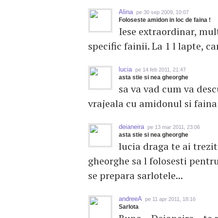
Alina
pe 30 sep 2009, 10:07
Foloseste amidon in loc de faina !
Iese extraordinar, mult
specific fainii. La 1 l lapte,
lucia
pe 14 feb 2011, 21:47
asta stie si nea gheorghe
sa va vad cum va descu
vrajeala cu amidonul si faina
deianeira
pe 13 mar 2011, 23:06
asta stie si nea gheorghe
lucia draga te ai trezit
gheorghe sa l folosesti pentr
se prepara sarlotele...
andreeA
pe 11 apr 2011, 18:16
Sarlota