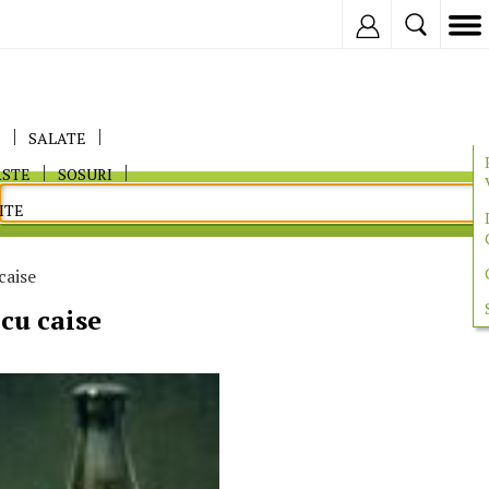
Inregistreaza
E
SALATE
ASTE
SOSURI
ITE
caise
 cu caise