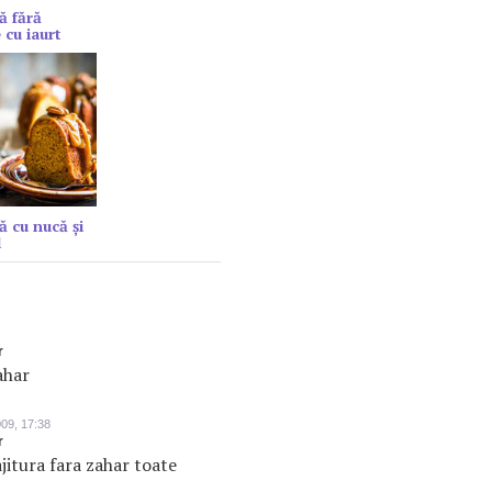
ă fără
 cu iaurt
ă cu nucă și
l
r
ahar
009, 17:38
r
jitura fara zahar toate