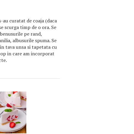
s-au curatat de coaja (daca
 se scurga timp de o ora. Se
lbenusurile pe rand,
anilia, albusurile spuma. Se
 in tava unsa si tapetata cu
irop in care am incorporat
cte.