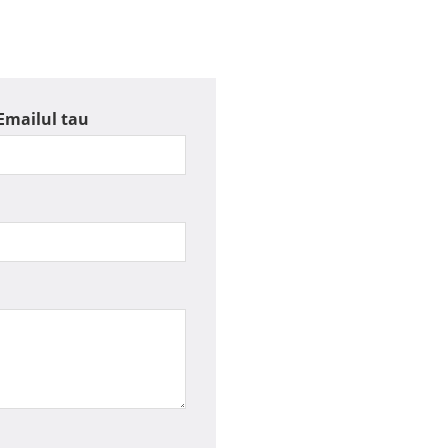
Emailul tau