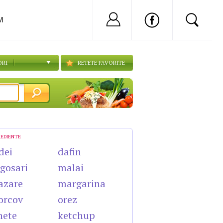
Nu ai cont?
Inregistreaza-
M
ORI
RETETE FAVORITE
REDIENTE
dei
dafin
gosari
malai
azare
margarina
orcov
orez
nete
ketchup