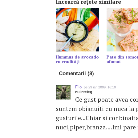
Încearcă reţete similare
Hummus de avocado
Pate din somo
cu crudități
afumat
Comentarii (8)
Filo
pe 29 ian 2009, 16:10
nu inteleg
Ce gust poate avea co
suntem obisnuiti cu nuca la 
gusturile...Chiar si conbinat
nuci,piper,branza....Imi pare 