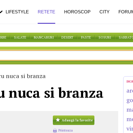
pe măsură ce înaintezi în vârstă
LIFESTYLE
RETETE
HOROSCOP
CITY
FORU
ORBE
SALATE
MANCARURI
DESERT
PASTE
SOSURI
SARBAT
cu nuca si branza
ING
u nuca si branza
ar
go
m
m
Adaugă la favorite
vi
Printeaza