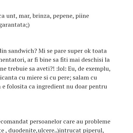
ca unt, mar, brinza, pepene, piine
garantata;)
din sandwich? Mi se pare super ok toata
ntatori, ar fi bine sa fiti mai deschisi la
ne trebuie sa aveti?! :lol: Eu, de exemplu,
icanta cu miere si cu pere; salam cu
a e folosita ca ingredient nu doar pentru
recomandat persoanelor care au probleme
e , duodenite,ulcere..)intrucat piperul,