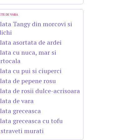
ETE DE VARA
lata Tangy din morcovi si
dichi
lata asortata de ardei
lata cu nuca, mar si
rtocala
lata cu pui si ciuperci
lata de pepene rosu
lata de rosii dulce-acrisoara
lata de vara
lata greceasca
lata greceasca cu tofu
straveti murati