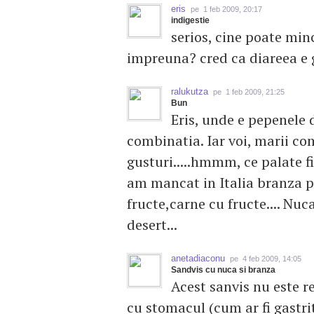
eris
pe 1 feb 2009, 20:17
indigestie
serios, cine poate min
impreuna? cred ca diareea e 
ralukutza
pe 1 feb 2009, 21:25
Bun
Eris, unde e pepenele 
combinatia. Iar voi, marii come
gusturi.....hmmm, ce palate fi
am mancat in Italia branza p
fructe,carne cu fructe.... Nuc
desert...
anetadiaconu
pe 4 feb 2009, 14:05
Sandvis cu nuca si branza
Acest sanvis nu este 
cu stomacul (cum ar fi gastrit