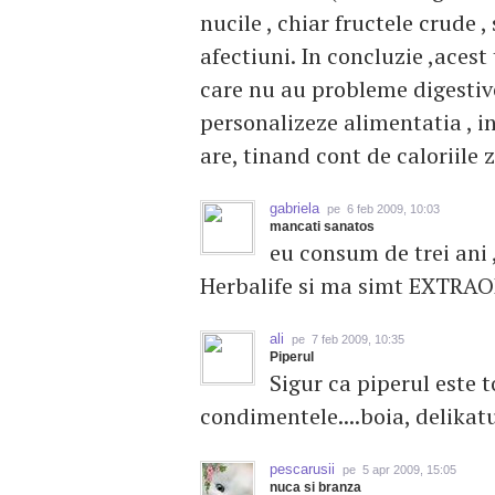
nucile , chiar fructele crude
afectiuni. In concluzie ,aces
care nu au probleme digestive.
personalizeze alimentatia , in
are, tinand cont de caloriile 
gabriela
pe 6 feb 2009, 10:03
mancati sanatos
eu consum de trei ani 
Herbalife si ma simt EXTRAOR
ali
pe 7 feb 2009, 10:35
Piperul
Sigur ca piperul este t
condimentele....boia, delikatul
pescarusii
pe 5 apr 2009, 15:05
nuca si branza