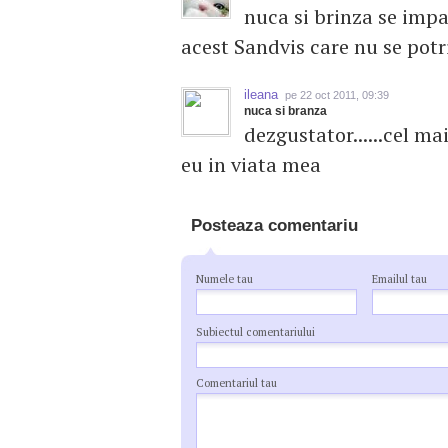
nuca si brinza se impa
acest Sandvis care nu se potriv
ileana
pe 22 oct 2011, 09:39
nuca si branza
dezgustator......cel m
eu in viata mea
Posteaza comentariu
Numele tau
Emailul tau
Subiectul comentariului
Comentariul tau