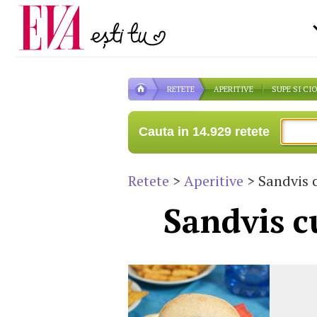
Carieră
la medic
Actualitate
RETETE
APERITIVE
SUPE SI CI
Cauta in 14.929 retete
Retete
>
Aperitive
> Sandvis 
Sandvis c