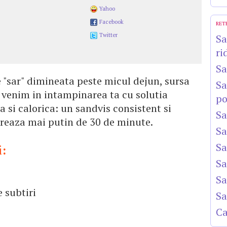
Yahoo
Facebook
RET
Twitter
Sa
ri
Sa
e "sar" dimineata peste micul dejun, sursa
Sa
oi venim in intampinarea ta cu solutia
po
 si calorica: un sandvis consistent si
Sa
ureaza mai putin de 30 de minute.
Sa
Sa
i:
Sa
Sa
e subtiri
Sa
Ca