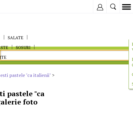
Inregistreaza
E
SALATE
ASTE
SOSURI
ITE
ti pastele "ca italienii"
>
i pastele "ca
galerie foto