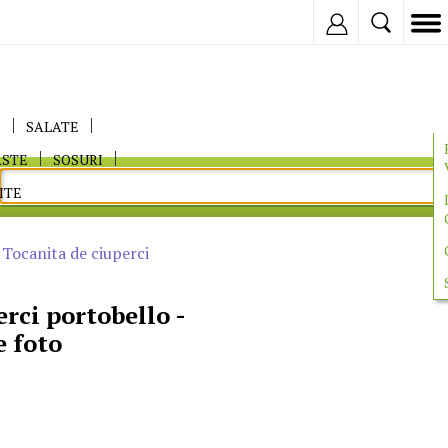
Inregistreaza
E
SALATE
ASTE
SOSURI
ITE
>
Tocanita de ciuperci
rci portobello -
e foto