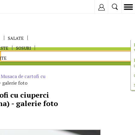
Inregistreaza
E
SALATE
ASTE
SOSURI
ITE
>
Musaca de cartofi cu
 galerie foto
fi cu ciuperci
a) - galerie foto