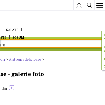
Inregistreaza
E
SALATE
ASTE
SOSURI
ITE
ori
>
Antreuri delicioase
>
se - galerie foto
1
din