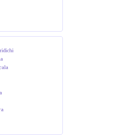
ridichi
da
cala
a
ra