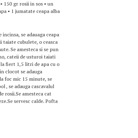
 150 gr rosii in sos • un
apa • 1 jumatate ceapa alba
e incinsa, se adauaga ceapa
i taiate cubulete, o ceasca
inute. Se amesteca si se pun
o, cateii de usturoi taiati
a fiert 1,5 litri de apa cu o
 in clocot se adauga
 la foc mic 15 minute, se
bol , se adauga cascavalul
de rosii.Se amesteca cat
eze.Se servesc calde. Pofta