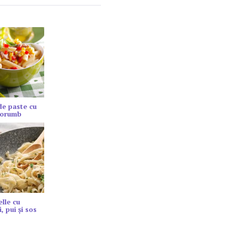
de paste cu
porumb
elle cu
, pui și sos