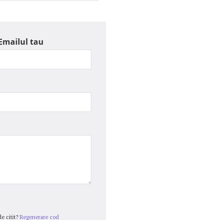
Emailul tau
e citit?
Regenerare cod