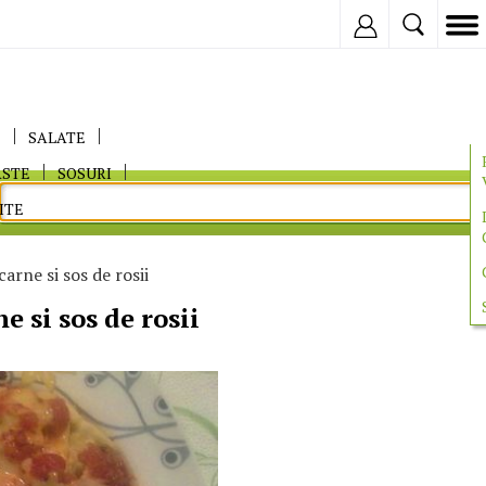
Inregistreaza
E
SALATE
ASTE
SOSURI
ITE
carne si sos de rosii
e si sos de rosii