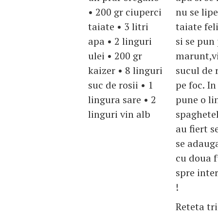
• 200 gr ciuperci
nu se lip
taiate • 3 litri
taiate fe
apa • 2 linguri
si se pun
ulei • 200 gr
marunt,vi
kaizer • 8 linguri
sucul de r
suc de rosii • 1
pe foc. In
lingura sare • 2
pune o li
linguri vin alb
spaghetel
au fiert s
se adauga
cu doua fu
spre inter
!
Reteta tr