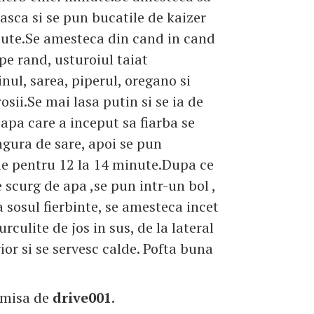
easca si se pun bucatile de kaizer
liute.Se amesteca din cand in cand
 pe rand, usturoiul taiat
nul, sarea, piperul, oregano si
osii.Se mai lasa putin si se ia de
 apa care a inceput sa fiarba se
ngura de sare, apoi se pun
e pentru 12 la 14 minute.Dupa ce
e scurg de apa ,se pun intr-un bol ,
 sosul fierbinte, se amesteca incet
rculite de jos in sus, de la lateral
ior si se servesc calde. Pofta buna
imisa de
drive001
.