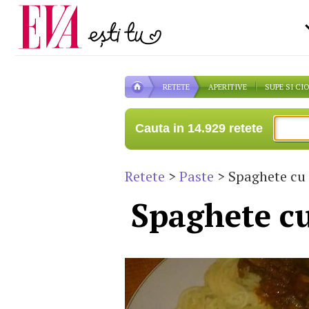
Carieră
la medic
Actualitate
RETETE
APERITIVE
SUPE SI CI
Cauta in 14.929 retete
Retete
>
Paste
> Spaghete cu c
Spaghete cu