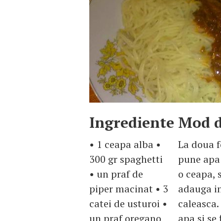
Ingrediente
Mod d
• 1 ceapa alba •
La doua fo
300 gr spaghetti
pune apa 
• un praf de
o ceapa, 
piper macinat • 3
adauga in
catei de usturoi •
caleasca.
un praf oregano
apa si se