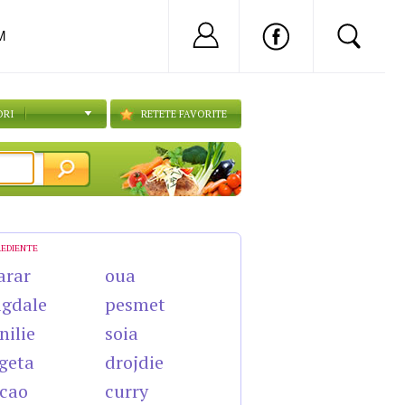
Nu ai cont?
Inregistreaza-
M
ORI
RETETE FAVORITE
REDIENTE
arar
oua
gdale
pesmet
nilie
soia
geta
drojdie
cao
curry