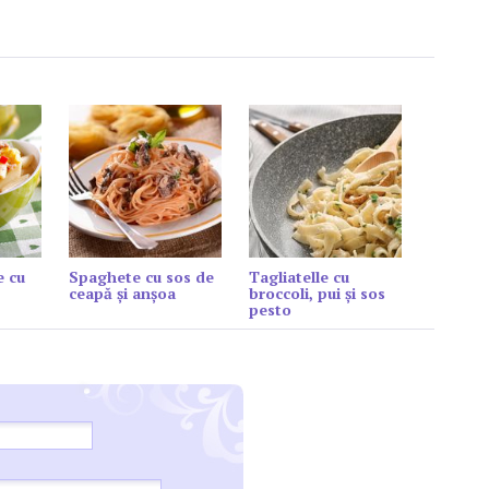
e cu
Spaghete cu sos de
Tagliatelle cu
ceapă şi anşoa
broccoli, pui și sos
pesto