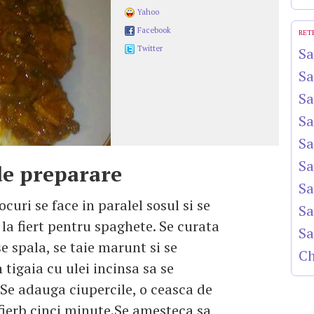
Yahoo
Facebook
RET
Twitter
Sa
Sa
Sa
Sa
Sa
Sa
e preparare
Sa
curi se face in paralel sosul si se
Sa
la fiert pentru spaghete. Se curata
Sa
se spala, se taie marunt si se
Ch
 tigaia cu ulei incinsa sa se
 Se adauga ciupercile, o ceasca de
 fierb cinci minute.Se amesteca sa