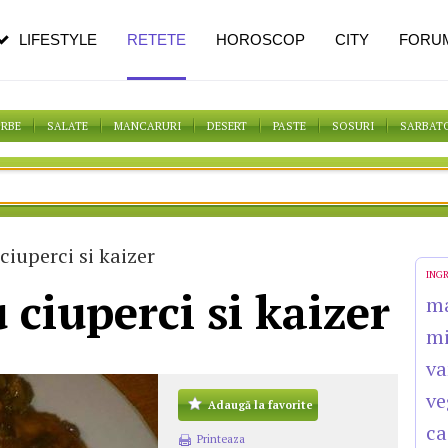
pe măsură ce înaintezi în vârstă
LIFESTYLE
RETETE
HOROSCOP
CITY
FORU
ORBE
SALATE
MANCARURI
DESERT
PASTE
SOSURI
SARBAT
iuperci si kaizer
ING
 ciuperci si kaizer
m
mi
va
ve
Adaugă la favorite
ca
Printeaza