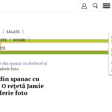
Inregistreaza
E
SALATE
ASTE
SOSURI
ITE
 din spanac cu dovlecel şi
alerie foto
din spanac cu
. O reţetă Jamie
lerie foto