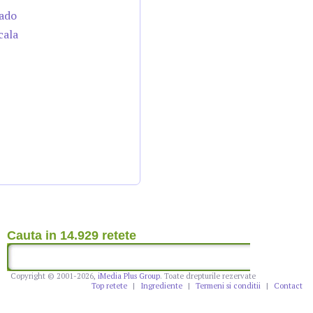
cado
cala
Cauta in 14.929 retete
Copyright © 2001-2026,
iMedia Plus Group
. Toate drepturile rezervate
Top retete
|
Ingrediente
|
Termeni si conditii
|
Contact