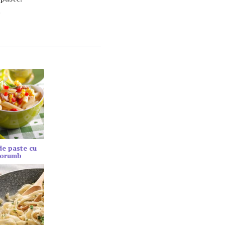
.
de paste cu
porumb