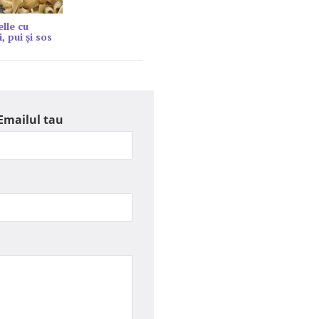
elle cu
, pui și sos
Emailul tau