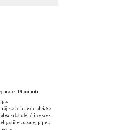
eparare:
15 minute
 apă.
prăjesc în baie de ulei. Se
 absoarbă uleiul în exces.
el prăjite cu sare, piper,
 paste.