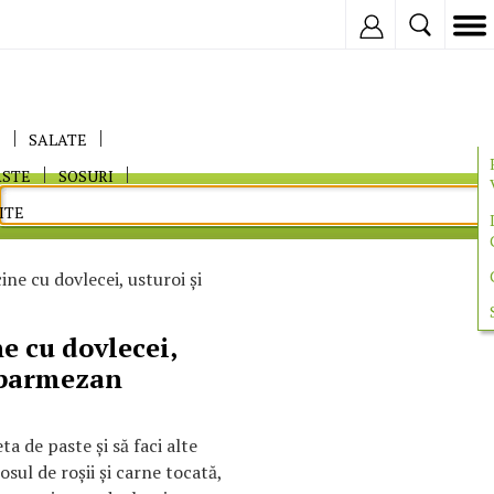
Inregistreaza
E
SALATE
ASTE
SOSURI
ITE
ine cu dovlecei, usturoi şi
e cu dovlecei,
 parmezan
ta de paste şi să faci alte
osul de roşii şi carne tocată,