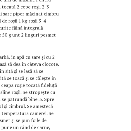
 tocată 2 cepe roşii 2-3
ii sare piper măcinat cimbru
de roşii 1 kg roşii 3-4
gurite făină integrală
e 50 g unt 2 linguri pesmet
arbă, în apă cu sare şi cu 2
lasă să dea în câteva clocote.
 sită şi se lasă să se
ită se toacă şi se căleşte în
ceapa roşie tocată fideluţă
sline roşii. Se stropeşte cu
ă se pătrundă bine. 3. Spre
ul şi cimbrul. Se amestecă
 la temperatura camerei. Se
smet şi se pun foile de
e pune un rând de carne,