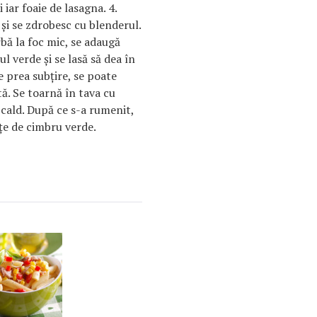
 iar foaie de lasagna. 4.
 şi se zdrobesc cu blenderul.
rbă la foc mic, se adaugă
ul verde şi se lasă să dea în
e prea subţire, se poate
ă. Se toarnă în tava cu
 cald. După ce s-a rumenit,
ţe de cimbru verde.