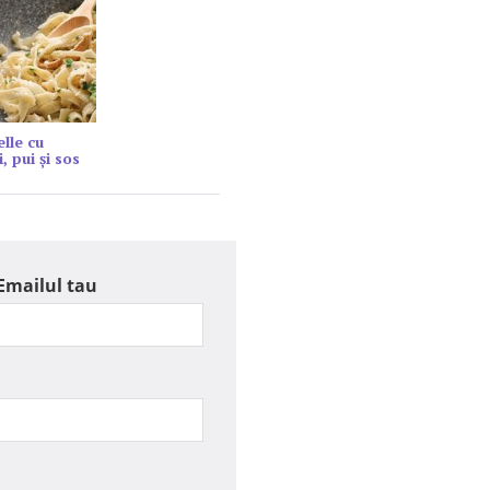
elle cu
, pui și sos
Emailul tau