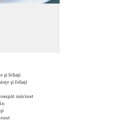
 şi feliaţi
nţe şi feliaţi
proaspăt măcinat
fin
şi
ărunt