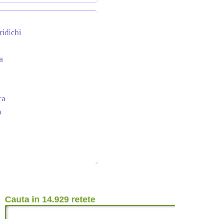
ridichi
a
ra
n
Cauta in 14.929 retete