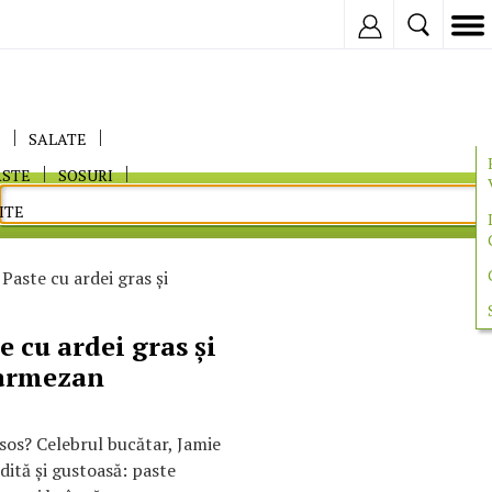
Inregistreaza
E
SALATE
ASTE
SOSURI
ITE
Paste cu ardei gras şi
e cu ardei gras şi
armezan
sos? Celebrul bucătar, Jamie
dită şi gustoasă: paste