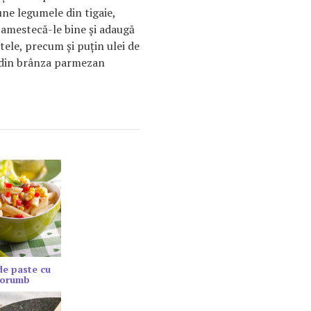
une legumele din tigaie,
 amestecă-le bine şi adaugă
tele, precum şi puţin ulei de
 din brânza parmezan
de paste cu
porumb