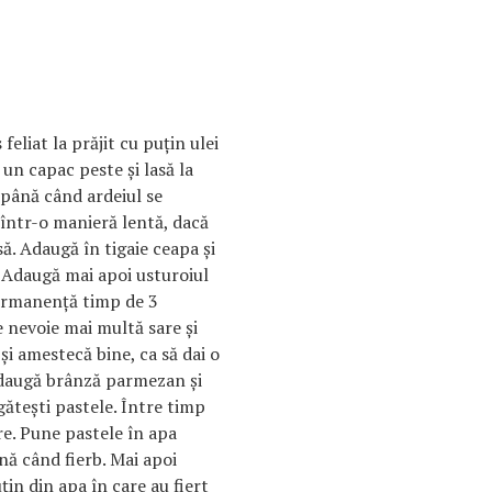
feliat la prăjit cu puţin ulei
 un capac peste şi lasă la
până când ardeiul se
 într-o manieră lentă, dacă
ă. Adaugă în tigaie ceapa şi
. Adaugă mai apoi usturoiul
permanenţă timp de 3
 nevoie mai multă sare şi
şi amestecă bine, ca să dai o
augă brânză parmezan şi
găteşti pastele. Între timp
re. Pune pastele în apa
nă când fierb. Mai apoi
ţin din apa în care au fiert