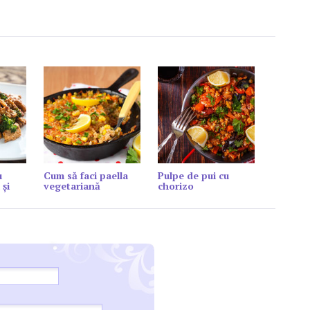
u
Cum să faci paella
Pulpe de pui cu
 și
vegetariană
chorizo