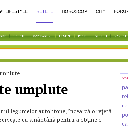
n vârstă
de dureroasă este investigația
LIFESTYLE
RETETE
HOROSCOP
CITY
FORU
ORBE
SALATE
MANCARURI
DESERT
PASTE
SOSURI
SARBAT
umplute
ING
te umplute
p
te
ca
onul legumelor autohtone, încearcă o reţetă
po
 Serveşte cu smântână pentru a obţine o
ca