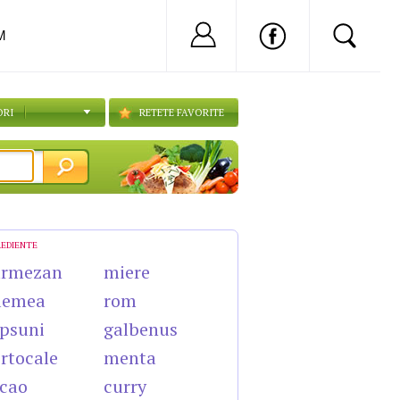
Nu ai cont?
Inregistreaza-
M
ORI
RETETE FAVORITE
REDIENTE
armezan
miere
lemea
rom
psuni
galbenus
rtocale
menta
cao
curry