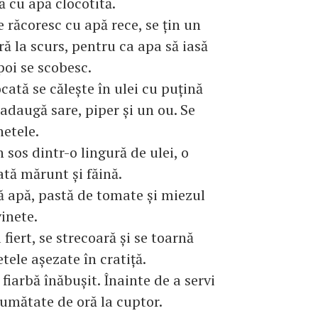
ă cu apă clocotită.
e răcoresc cu apă rece, se ţin un
ră la scurs, pentru ca apa să iasă
poi se scobesc.
cată se căleşte în ulei cu puţină
 adaugă sare, piper şi un ou. Se
netele.
 sos dintr-o lingură de ulei, o
ată mărunt şi făină.
 apă, pastă de tomate şi miezul
vinete.
fiert, se strecoară şi se toarnă
tele aşezate în cratiţă.
 fiarbă înăbuşit. Înainte de a servi
jumătate de oră la cuptor.