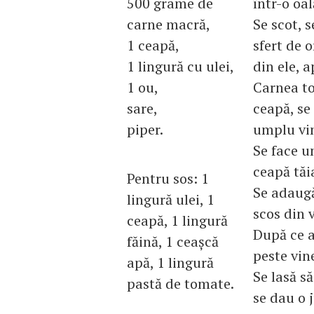
500 grame de
într-o oal
carne macră,
Se scot, s
1 ceapă,
sfert de o
1 lingură cu ulei,
din ele, a
1 ou,
Carnea to
sare,
ceapă, se
piper.
umplu vi
Se face un
ceapă tăi
Pentru sos: 1
Se adaugă
lingură ulei, 1
scos din 
ceapă, 1 lingură
După ce a 
făină, 1 ceaşcă
peste vine
apă, 1 lingură
Se lasă să
pastă de tomate.
se dau o 