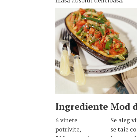
masă absolut delicioasă.
Ingrediente
Mod d
6 vinete
Se aleg v
potrivite,
se taie co