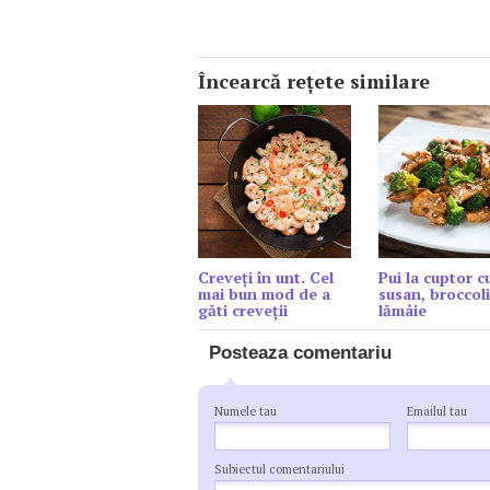
Încearcă reţete similare
Creveți în unt. Cel
Pui la cuptor c
mai bun mod de a
susan, broccoli
găti creveții
lămâie
Posteaza comentariu
Numele tau
Emailul tau
Subiectul comentariului