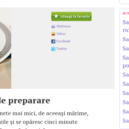
RET
Adaugă la favorite
Sa
Printeaza
ri
Yahoo
Sa
Facebook
Sa
Twitter
Sa
po
Sa
Sa
Sa
e preparare
Sa
Sa
inete mai mici, de aceeaşi mărime,
Sa
zile şi se opăresc cinci minute