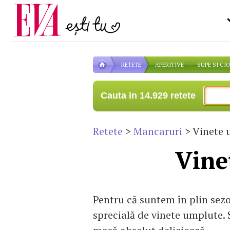
Carieră
pe măsură ce înaintezi î
Actualitate
RETETE
APERITIVE
SUPE SI CI
Cauta in 14.929 retete
Retete
>
Mancaruri
> Vinete 
Vine
Pentru că suntem în plin sez
sprecială de vinete umplute.