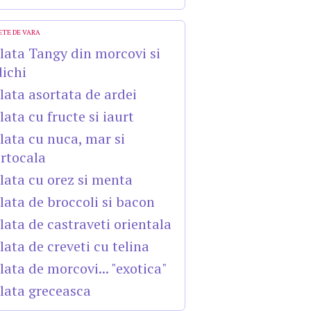
ETE DE VARA
lata Tangy din morcovi si
dichi
lata asortata de ardei
lata cu fructe si iaurt
lata cu nuca, mar si
rtocala
lata cu orez si menta
lata de broccoli si bacon
lata de castraveti orientala
lata de creveti cu telina
lata de morcovi... "exotica"
lata greceasca