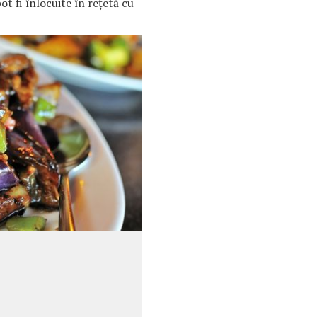
ot fi înlocuite în reţetă cu