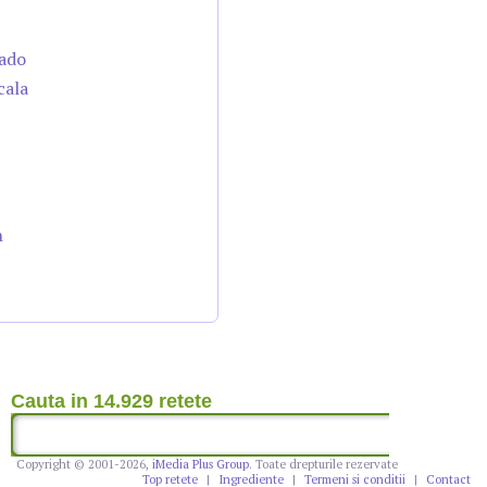
cado
cala
n
Cauta in 14.929 retete
Copyright © 2001-2026,
iMedia Plus Group
. Toate drepturile rezervate
Top retete
|
Ingrediente
|
Termeni si conditii
|
Contact