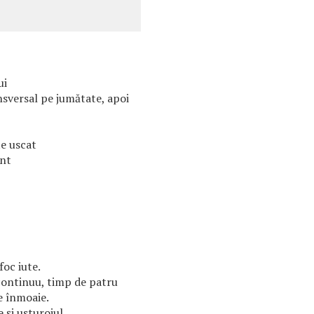
ui
ansversal pe jumătate, apoi
te uscat
unt
foc iute.
continuu, timp de patru
e înmoaie.
 şi usturoiul.