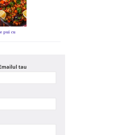
e pui cu
Emailul tau