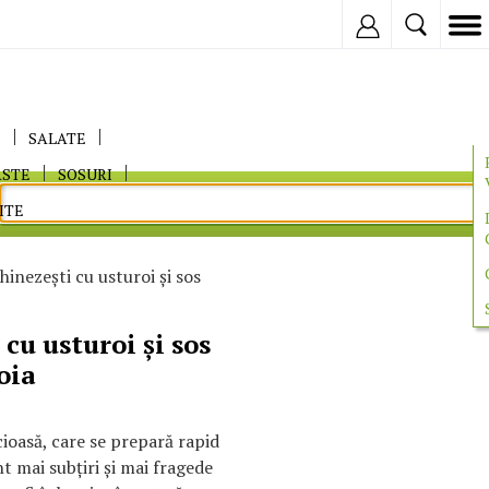
Inregistreaza
E
SALATE
ASTE
SOSURI
ITE
hinezeşti cu usturoi şi sos
cu usturoi şi sos
oia
cioasă, care se prepară rapid
nt mai subţiri şi mai fragede