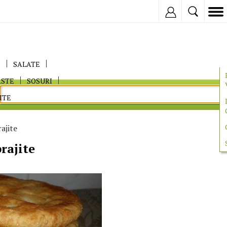
Inregistreaza
E
SALATE
ASTE
SOSURI
ITE
ajite
rajite