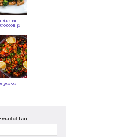
cuptor cu
roccoli și
e pui cu
Emailul tau