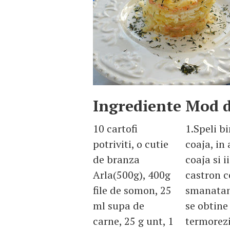
Ingrediente
Mod d
10 cartofi
1.Speli bi
potriviti, o cutie
coaja, in 
de branza
coaja si i
Arla(500g), 400g
castron c
file de somon, 25
smanatana
ml supa de
se obtine
carne, 25 g unt, 1
termorezi