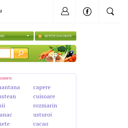
Nu ai cont?
Inregistreaza-
M
ORI
RETETE FAVORITE
REDIENTE
mantana
capere
ustean
cuisoare
sii
rozmarin
anac
usturoi
nete
cacao