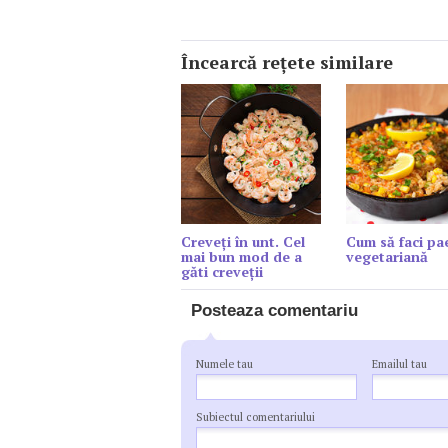
Încearcă reţete similare
Creveți în unt. Cel
Cum să faci pae
mai bun mod de a
vegetariană
găti creveții
Posteaza comentariu
Numele tau
Emailul tau
Subiectul comentariului