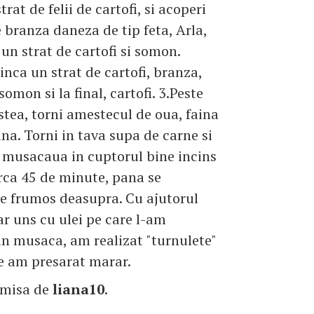
trat de felii de cartofi, si acoperi
e branza daneza de tip feta, Arla,
 un strat de cartofi si somon.
nca un strat de cartofi, branza,
 somon si la final, cartofi. 3.Peste
stea, torni amestecul de oua, faina
na. Torni in tava supa de carne si
 musacaua in cuptorul bine incins
rca 45 de minute, pana se
e frumos deasupra. Cu ajutorul
r uns cu ulei pe care l-am
in musaca, am realizat "turnulete"
e am presarat marar.
imisa de
liana10
.