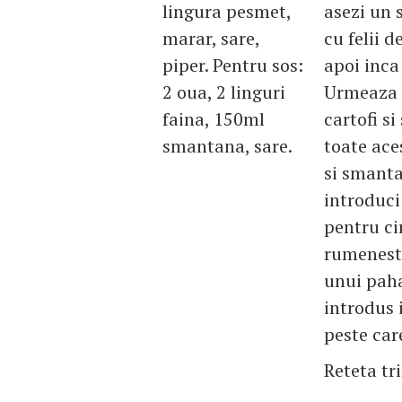
lingura pesmet,
asezi un s
marar, sare,
cu felii d
piper. Pentru sos:
apoi inca
2 oua, 2 linguri
Urmeaza i
faina, 150ml
cartofi si
smantana, sare.
toate ace
si smanta
introduci
pentru ci
rumenest
unui paha
introdus 
peste car
Reteta tr