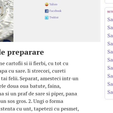
Yahoo
Facebook
RET
Twitter
Sa
Sa
Sa
Sa
e preparare
Sa
Sa
ne cartofii si ii fierbi, cu tot cu
Sa
apa cu sare. Ii strecori, cureti
Sa
i tai felii. Separat, amesteci intr-un
Sa
ele doua oua batute, faina,
Sa
 si un praf de sare si piper, pana
 un sos gros. 2. Ungi o forma
stenta cu unt, tapetezi cu pesmet,