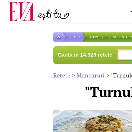
Carieră
la medic
Actualitate
RETETE
APERITIVE
SUPE SI CI
Cauta in 14.929 retete
Retete
>
Mancaruri
> "Turnul
"Turnu