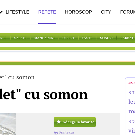
pe măsură ce înaintezi în vârstă
LIFESTYLE
RETETE
HOROSCOP
CITY
FORU
ORBE
SALATE
MANCARURI
DESERT
PASTE
SOSURI
SARBAT
et" cu somon
ING
let" cu somon
s
le
ro
sp
Adaugă la favorite
vi
Printeaza