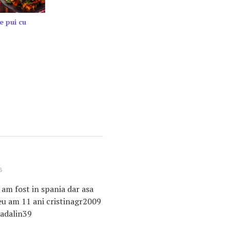
e pui cu
6
 am fost in spania dar asa
eu am 11 ani cristinagr2009
madalin39