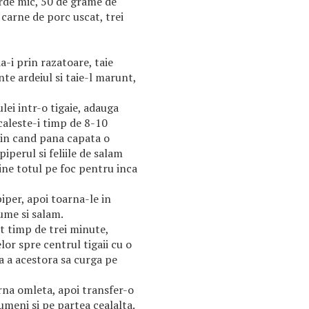
erde mic, 50 de grame de
carne de porc uscat, trei
a-i prin razatoare, taie
te ardeiul si taie-l marunt,
lei intr-o tigaie, adauga
 caleste-i timp de 8-10
in cand pana capata o
iperul si feliile de salam
ine totul pe foc pentru inca
iper, apoi toarna-le in
ume si salam.
t timp de trei minute,
or spre centrul tigaii cu o
da a acestora sa curga pe
na omleta, apoi transfer-o
umeni si pe partea cealalta.