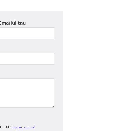
Emailul tau
e citit?
Regenerare cod