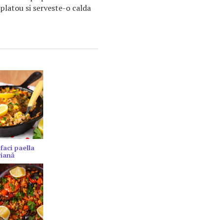
platou si serveste-o calda
faci paella
riană