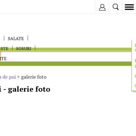
Inregistreaza
E
SALATE
ASTE
SOSURI
ITE
 de pui
> galerie foto
 - galerie foto