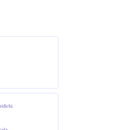
ridichi
cala