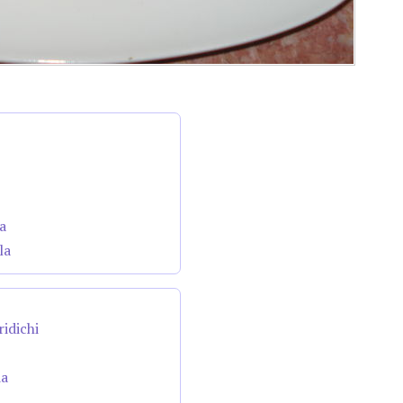
a
la
ridichi
da