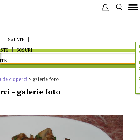
Inregistreaza
E
SALATE
ASTE
SOSURI
ITE
 de ciuperci
> galerie foto
ci - galerie foto