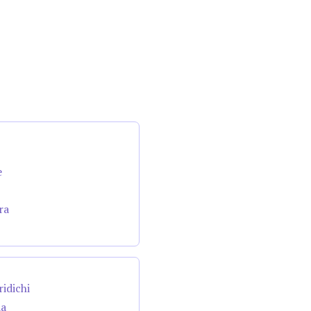
e
ra
ridichi
da