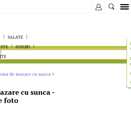
Inregistreaza
E
SALATE
ASTE
SOSURI
ITE
ema de mazare cu sunca
>
zare cu sunca -
e foto