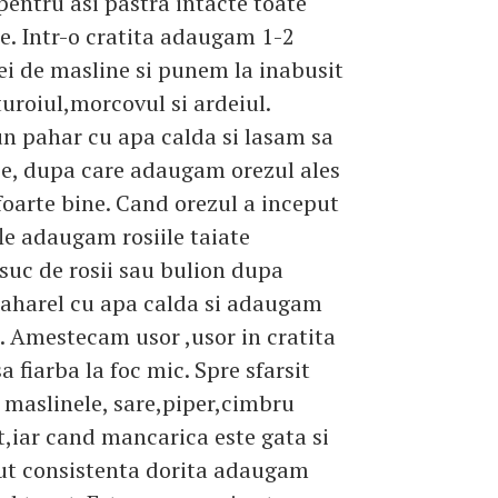
pentru asi pastra intacte toate
e. Intr-o cratita adaugam 1-2
lei de masline si punem la inabusit
uroiul,morcovul si ardeiul.
n pahar cu apa calda si lasam sa
e, dupa care adaugam orezul ales
 foarte bine. Cand orezul a inceput
le adaugam rosiile taiate
suc de rosii sau bulion dupa
aharel cu apa calda si adaugam
. Amestecam usor ,usor in cratita
a fiarba la foc mic. Spre sfarsit
maslinele, sare,piper,cimbru
,iar cand mancarica este gata si
ut consistenta dorita adaugam