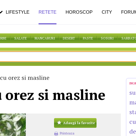
n vârstă
de dureroasă este investigația
LIFESTYLE
RETETE
HOROSCOP
CITY
FORU
ORBE
SALATE
MANCARURI
DESERT
PASTE
SOSURI
SARBAT
cu orez si masline
ING
 orez si masline
su
ma
st
cu
Adaugă la favorite
de
Printeaza