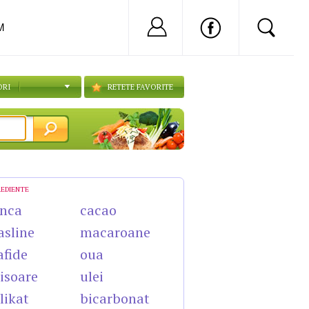
Nu ai cont?
Inregistreaza-
M
ORI
RETETE FAVORITE
REDIENTE
nca
cacao
sline
macaroane
afide
oua
isoare
ulei
likat
bicarbonat