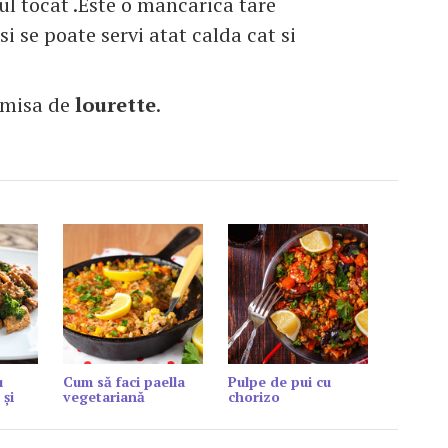
ul tocat .Este o mancarica tare
si se poate servi atat calda cat si
imisa de
lourette
.
u
Cum să faci paella
Pulpe de pui cu
 și
vegetariană
chorizo