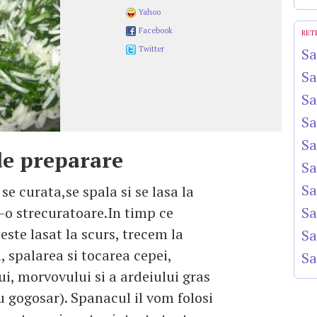
Yahoo
Facebook
RET
Twitter
Sa
Sa
Sa
Sa
Sa
e preparare
Sa
Sa
se curata,se spala si se lasa la
r-o strecuratoare.In timp ce
Sa
este lasat la scurs, trecem la
Sa
, spalarea si tocarea cepei,
Sa
ui, morvovului si a ardeiului gras
u gogosar). Spanacul il vom folosi