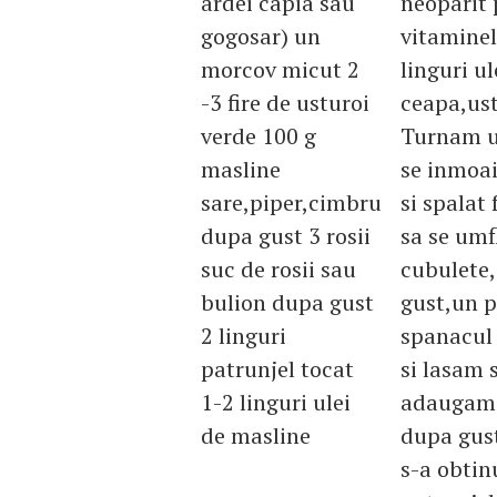
ardei capia sau
neoparit 
gogosar) un
vitaminel
morcov micut 2
linguri u
-3 fire de usturoi
ceapa,ust
verde 100 g
Turnam u
masline
se inmoai
sare,piper,cimbru
si spalat
dupa gust 3 rosii
sa se umf
suc de rosii sau
cubulete,
bulion dupa gust
gust,un p
2 linguri
spanacul 
patrunjel tocat
si lasam s
1-2 linguri ulei
adaugam 
de masline
dupa gust
s-a obtin