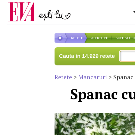
Carieră
pe măsură ce înaintezi î
Actualitate
RETETE
APERITIVE
SUPE SI CI
Cauta in 14.929 retete
Retete
>
Mancaruri
> Spanac 
Spanac cu