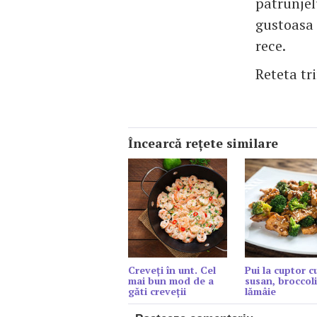
patrunjel
gustoasa 
rece.
Reteta tr
Încearcă reţete similare
Creveți în unt. Cel
Pui la cuptor c
mai bun mod de a
susan, broccoli
găti creveții
lămâie