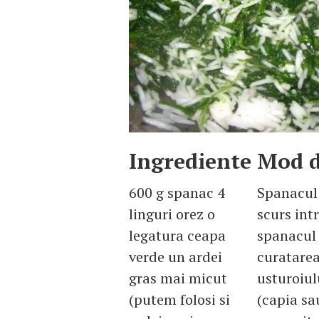
Ingrediente
Mod d
600 g spanac 4
Spanacul 
linguri orez o
scurs int
legatura ceapa
spanacul 
verde un ardei
curatarea
gras mai micut
usturoiul
(putem folosi si
(capia sa