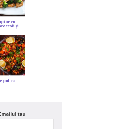
cuptor cu
roccoli și
e pui cu
Emailul tau