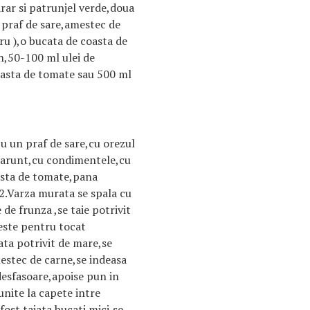
rar si patrunjel verde,doua
 praf de sare,amestec de
u ),o bucata de coasta de
n,50-100 ml ulei de
pasta de tomate sau 500 ml
u un praf de sare,cu orezul
marunt,cu condimentele,cu
asta de tomate,pana
.Varza murata se spala cu
 de frunza ,se taie potrivit
reste pentru tocat
ata potrivit de mare,se
mestec de carne,se indeasa
desfasoare,apoise pun in
unite la capete intre
fost taiata bucati mici,se