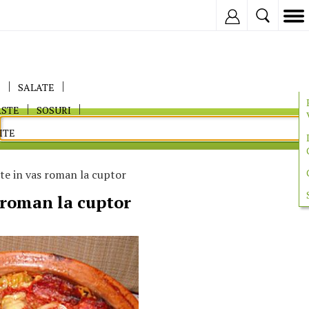
Inregistreaza
E
SALATE
ASTE
SOSURI
ITE
e in vas roman la cuptor
 roman la cuptor