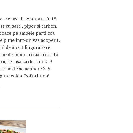
e , se lasa la zvantat 10-15
 cu sare , piper si tarhon.
 coace pe ambele parti cca
se pune intr-un vas acoperit.
l de apa 1 lingura sare
be de piper , rosia crestata
roi, se lasa sa de-a in 2- 3
te peste se acopere 3-5
guta calda. Pofta buna!
.