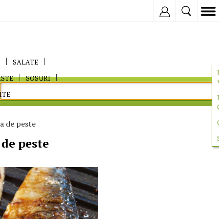
Inregistreaza
E
SALATE
ASTE
SOSURI
ITE
a de peste
de peste