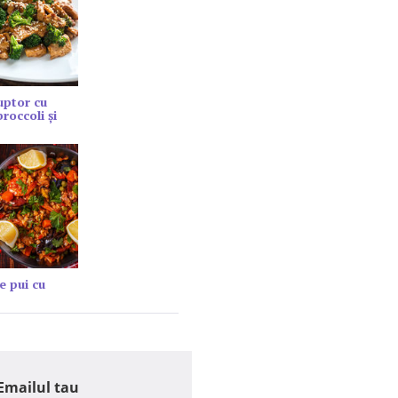
cuptor cu
roccoli și
e pui cu
Emailul tau