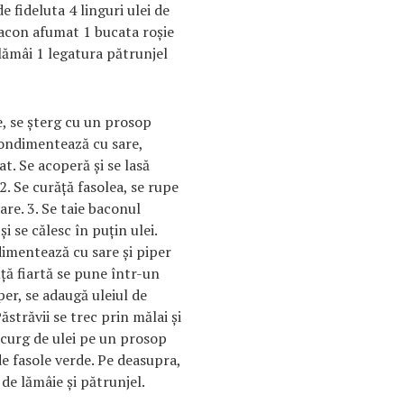
 fideluta 4 linguri ulei de
acon afumat 1 bucata roşie
lămâi 1 legatura pătrunjel
pe, se şterg cu un prosop
condimentează cu sare,
t. Se acoperă şi se lasă
2. Se curăţă fasolea, se rupe
sare. 3. Se taie baconul
 şi se călesc în puţin ulei.
imentează cu sare şi piper
luţă fiartă se pune într-un
iper, se adaugă uleiul de
ăstrăvii se trec prin mălai şi
 scurg de ulei pe un prosop
de fasole verde. Pe deasupra,
 de lămâie şi pătrunjel.