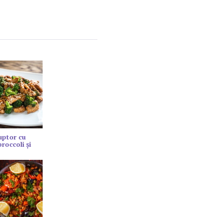
cuptor cu
roccoli și