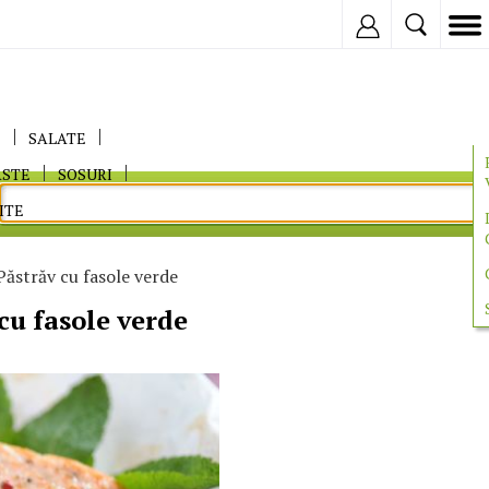
Inregistreaza
E
SALATE
ASTE
SOSURI
ITE
Păstrăv cu fasole verde
cu fasole verde